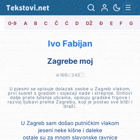
Tekstovi.net
☰
0-9
A
B
C
Č
Ć
D
DŽ
Đ
E
F
G
Ivo Fabijan
Zagrebe moj
🔥
168
📈
242
?
U pjesmi se opisuje dolazak osobe u Zagreb vlakom,
prvi susret s gradom i osjećaji nade i strepnje. Stihovi
dalje prate lutanja ulicama, opisuju gradske trgove i
razvoj ljubavi prema Zagrebu, koji je postao sve bliži i
draži.
U Zagreb sam došao putničkim vlakom
jeseni neke kišne i daleke
ostale su za mnom slavonske ravnice