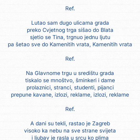
Ref.
Lutao sam dugo ulicama grada
preko Cvjetnog trga sišao do Blata
sjetio se Tina, trgnuo jednu ljutu
pa šetao sve do Kamenitih vrata, Kamenitih vrata
Ref.
Na Glavnome trgu u središtu grada
tiskalo se mnoštvo, šminkeri i dame
prolaznici, stranci, studenti, pijanci
prepune kavane, izlozi, reklame, izlozi, reklame
Ref.
A dani su tekli, rastao je Zagreb
visoko ka nebu na sve strane svijeta
i ljubav je rasla u srcu ko plima