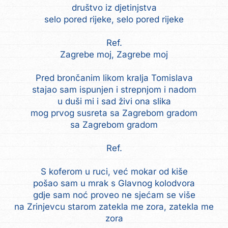
društvo iz djetinjstva
selo pored rijeke, selo pored rijeke
Ref.
Zagrebe moj, Zagrebe moj
Pred brončanim likom kralja Tomislava
stajao sam ispunjen i strepnjom i nadom
u duši mi i sad živi ona slika
mog prvog susreta sa Zagrebom gradom
sa Zagrebom gradom
Ref.
S koferom u ruci, već mokar od kiše
pošao sam u mrak s Glavnog kolodvora
gdje sam noć proveo ne sjećam se više
na Zrinjevcu starom zatekla me zora, zatekla me
zora