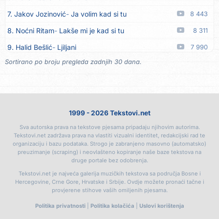
17. Grupa Makedonija
Ima edna moma
05.08
7. Jakov Jozinović
Ja volim kad si tu
8 443
18. Ljupka Dimitrovska
Javi se telefonom
05.08
8. Noćni Ritam
Lakše mi je kad si tu
8 311
19. Grupa 777
Kada zazvoni moj telefon
05.08
9. Halid Bešlić
Ljiljani
7 990
20. Grupa 777
Posljednja noć
05.08
Sortirano po broju pregleda zadnjih 30 dana.
10. Aleksandra Prijović
Kababa
7 904
21. Ljupka Dimitrovska
Voliš... ne voliš
05.08
11. Faraon
Hello Kitty
7 346
22. Ljupka Dimitrovska
Nasmiješi se
05.08
12. Aleksandra Prijović
Macho man
7 323
23. Ljupka Dimitrovska
Tvoja riva sve je kriva
05.08
1999 - 2026 Tekstovi.net
13. Noćni Ritam
Rekla si mi
7 058
24. Rade Jorović
Tiha voda ruši stene
05.08
Sva autorska prava na tekstove pjesama pripadaju njihovim autorima.
14. Karlo!
Mon amour
6 405
25. Boris Novković
Sve je manje prijatelja
05.08
Tekstovi.net zadržava prava na vlastiti vizualni identitet, redakcijski rad te
organizaciju i bazu podataka. Strogo je zabranjeno masovno (automatsko)
15. Vesna Zmijanac
Ovo u grudima
6 335
26. Tereza Kesovija
Švora
05.08
preuzimanje (scraping) i neovlašteno kopiranje naše baze tekstova na
druge portale bez odobrenja.
16. Džej Ramadanovski
Ova mačka do mene
5 916
27. Tereza Kesovija
Reci mi, idi
05.08
Tekstovi.net je najveća galerija muzičkih tekstova sa područja Bosne i
17. Amira Medunjanin
Pjevat ćemo šta nam srce zna
5 885
Hercegovine, Crne Gore, Hrvatske i Srbije. Ovdje možete pronaći tačne i
28. Lile
Da me majka opet rodi
05.08
provjerene stihove vaših omiljenih pjesama.
18. Aco Pejović
Sve ti dugujem
5 388
29. Monika Ivkić
Beograd i Novi Sad
05.08
Politika privatnosti
|
Politika kolačića
|
Uslovi korištenja
19. Milanče Radosavljević
Dao bih ovo malo života
5 383
30. Darko Lazić
Sve je to za ljude
05.08