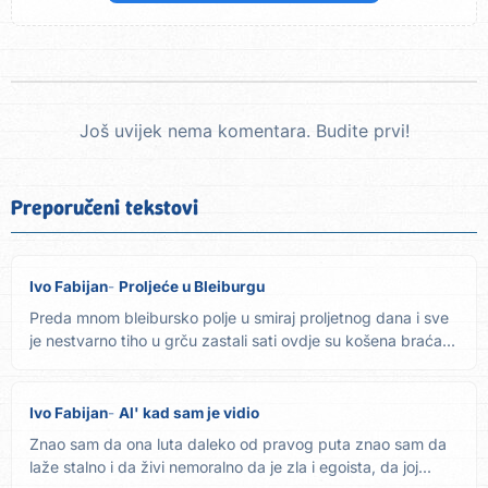
Još uvijek nema komentara. Budite prvi!
Preporučeni tekstovi
Ivo Fabijan
Proljeće u Bleiburgu
Preda mnom bleibursko polje u smiraj proljetnog dana i sve
je nestvarno tiho u grču zastali sati ovdje su košena braća...
Ivo Fabijan
Al' kad sam je vidio
Znao sam da ona luta daleko od pravog puta znao sam da
laže stalno i da živi nemoralno da je zla i egoista, da joj...