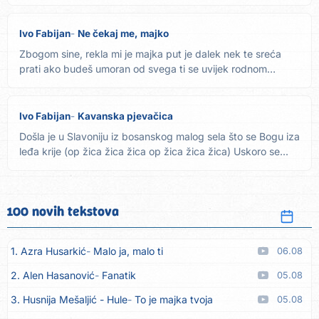
Ivo Fabijan
Ne čekaj me, majko
Zbogom sine, rekla mi je majka put je dalek nek te sreća
prati ako budeš umoran od svega ti se uvijek rodnom
kraju...
Ivo Fabijan
Kavanska pjevačica
Došla je u Slavoniju iz bosanskog malog sela što se Bogu iza
leđa krije (op žica žica žica op žica žica žica) Uskoro se...
100 novih tekstova
1. Azra Husarkić
Malo ja, malo ti
06.08
2. Alen Hasanović
Fanatik
05.08
3. Husnija Mešaljić - Hule
To je majka tvoja
05.08