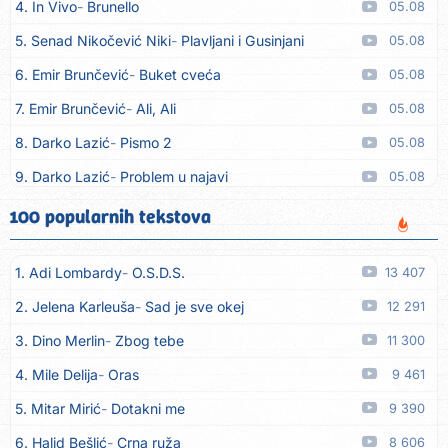
4. In Vivo
Brunello
05.08
5. Senad Nikočević Niki
Plavljani i Gusinjani
05.08
6. Emir Brunčević
Buket cveća
05.08
7. Emir Brunčević
Ali, Ali
05.08
8. Darko Lazić
Pismo 2
05.08
9. Darko Lazić
Problem u najavi
05.08
10. Aleksandra Đuranović
Kao zver
05.08
100 popularnih tekstova
11. Meliha Imširović
Čujem mili
05.08
1. Adi Lombardy
O.S.D.S.
13 407
12. Tereza Kesovija
Prvi cvijet
05.08
2. Jelena Karleuša
Sad je sve okej
12 291
13. Kopito
Ka´ list ol kaduje (Poput lista od kadulje)
05.08
3. Dino Merlin
Zbog tebe
11 300
14. Alen Polić
Rožica črljena
05.08
4. Mile Delija
Oras
9 461
15. Oliver Dragojević
Marjane, naš Marjane
05.08
5. Mitar Mirić
Dotakni me
9 390
16. Klapa Kaše Dubrovnik
Nisam srce našao na cesti
05.08
6. Halid Bešlić
Crna ruža
8 606