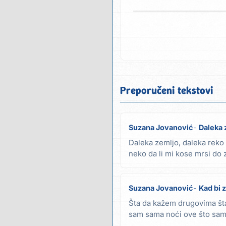
Preporučeni tekstovi
Suzana Jovanović
Daleka 
Daleka zemljo, daleka reko 
neko da li mi kose mrsi do
izgovore...
Suzana Jovanović
Kad bi 
Šta da kažem drugovima št
sam sama noći ove što sam
mene prevario...