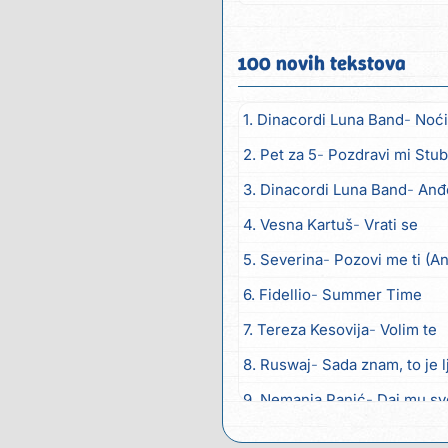
100 novih tekstova
1. Dinacordi Luna Band
Noći
2. Pet za 5
Pozdravi mi Stub
3. Dinacordi Luna Band
Anđ
4. Vesna Kartuš
Vrati se
5. Severina
Pozovi me ti (A
6. Fidellio
Summer Time
7. Tereza Kesovija
Volim te
8. Ruswaj
Sada znam, to je 
9. Nemanja Panić
Daj mu sv
10. Gustafi
Imala je oči pos