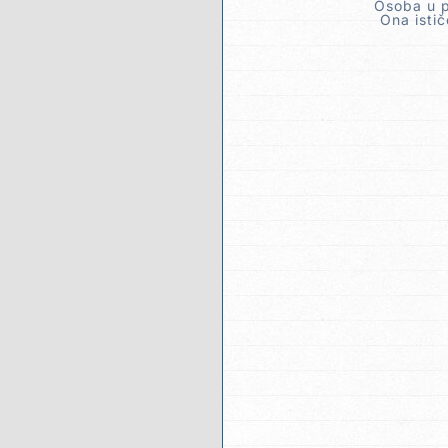
Osoba u p
Ona istič