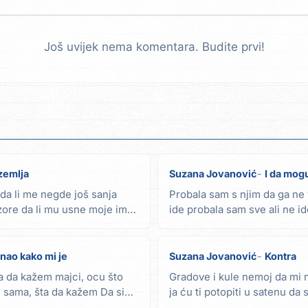
Još uvijek nema komentara. Budite prvi!
zemlja
Suzana Jovanović
I da mog
da li me negde još sanja
Probala sam s njim da ga ne 
 zore da li mu usne moje ime
ide probala sam sve ali ne id
mogu da...
znao kako mi je
Suzana Jovanović
Kontra
a da kažem majci, ocu što
Gradove i kule nemoj da mi nu
 sama, šta da kažem Da si
ja ću ti potopiti u satenu d
ti...