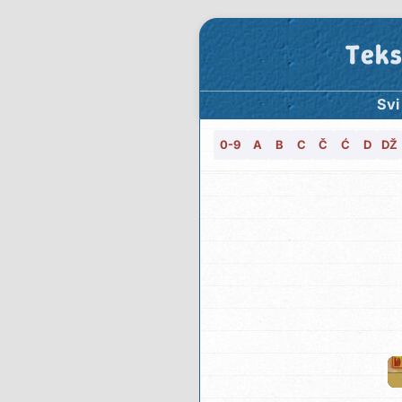
Teks
Svi
0-9
A
B
C
Č
Ć
D
DŽ