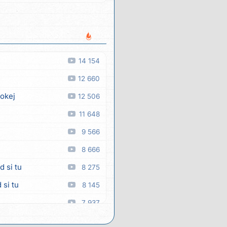
14 154
12 660
 okej
12 506
11 648
9 566
8 666
d si tu
8 275
 si tu
8 145
7 937
7 831