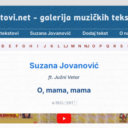
tovi.net - galerija muzičkih tek
 tekstovi
Suzana Jovanović
Dodaj tekst
O n
Đ
E
F
G
H
I
J
K
L
LJ
M
N
NJ
O
P
Q
R
S
Suzana Jovanović
ft.
Južni Vetar
O, mama, mama
🔥
192
📈
261
?