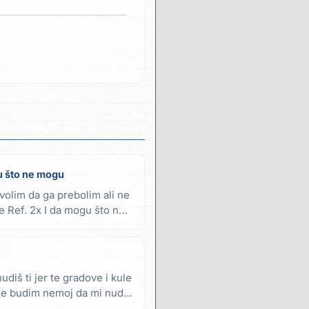
u što ne mogu
volim da ga prebolim ali ne
e Ref. 2x I da mogu što ne
diš ti jer te gradove i kule
a se budim nemoj da mi nudiš