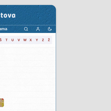
stova
ama
Š
T
U
V
W
X
Y
Z
Ž