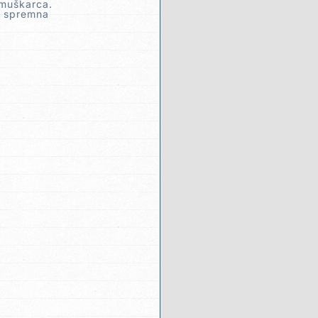
 muškarca.
 i spremna