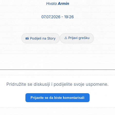
Hvala
Armin
07.07.2026 - 19:26
⚠️ Prijavi grešku
📸 Podijeli na Story
Pridružite se diskusiji i podijelite svoje uspomene.
Prijavite se da biste komentarisali