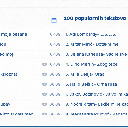
100 popularnih tekstova
 moje besane
1. Adi Lombardy
O.S.D.S.
07.08
icu
2. Mitar Mirić
Dotakni me
07.08
eo moj
3. Jelena Karleuša
Sad je sve
07.08
4. Dino Merlin
Zbog tebe
07.08
nksiozna)
5. Mile Delija
Oras
06.08
6. Halid Bešlić
Crna ruža
06.08
7. Jakov Jozinović
Ja volim ka
06.08
ljubav
8. Noćni Ritam
Lakše mi je kad
06.08
e što si dala meni
9. Aleksandra Prijović
Kababa
06.08
pane
10. Halid Bešlić
Ljiljani
06.08