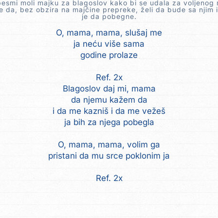
esmi moli majku za blagoslov kako bi se udala za voljenog
e da, bez obzira na majčine prepreke, želi da bude sa njim
je da pobegne.
O, mama, mama, slušaj me
ja neću više sama
godine prolaze
Ref. 2x
Blagoslov daj mi, mama
da njemu kažem da
i da me kazniš i da me vežeš
ja bih za njega pobegla
O, mama, mama, volim ga
pristani da mu srce poklonim ja
Ref. 2x