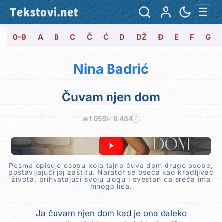
Tekstovi.net
☰
0-9
A
B
C
Č
Ć
D
DŽ
Đ
E
F
G
Nina Badrić
Čuvam njen dom
🔥
1 059
📈
6 484
?
Pesma opisuje osobu koja tajno čuva dom druge osobe,
postavljajući joj zaštitu. Narator se oseća kao kradljivac
života, prihvatajući svoju ulogu i svestan da sreća ima
mnogo lica.
Ja čuvam njen dom kad je ona daleko