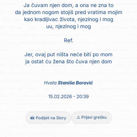
Ja čuvam njen dom, a ona ne zna to
da jednom nogom stojiš pred vratima mojim
kao kradljivac života, njezinog i mog
uu, njezinog i mog
Ref.
Jer, ovaj put ništa neće biti po mom
ja ostat ću žena što čuva njen dom
Hvala
Staniša Borović
15.02.2026 - 20:39
⚠️ Prijavi grešku
📸 Podijeli na Story