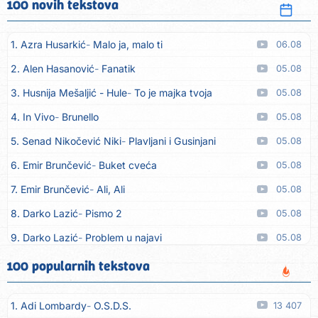
100 novih tekstova
1. Azra Husarkić
Malo ja, malo ti
06.08
2. Alen Hasanović
Fanatik
05.08
3. Husnija Mešaljić - Hule
To je majka tvoja
05.08
4. In Vivo
Brunello
05.08
5. Senad Nikočević Niki
Plavljani i Gusinjani
05.08
6. Emir Brunčević
Buket cveća
05.08
7. Emir Brunčević
Ali, Ali
05.08
8. Darko Lazić
Pismo 2
05.08
9. Darko Lazić
Problem u najavi
05.08
10. Aleksandra Đuranović
Kao zver
05.08
100 popularnih tekstova
11. Meliha Imširović
Čujem mili
05.08
1. Adi Lombardy
O.S.D.S.
13 407
12. Tereza Kesovija
Prvi cvijet
05.08