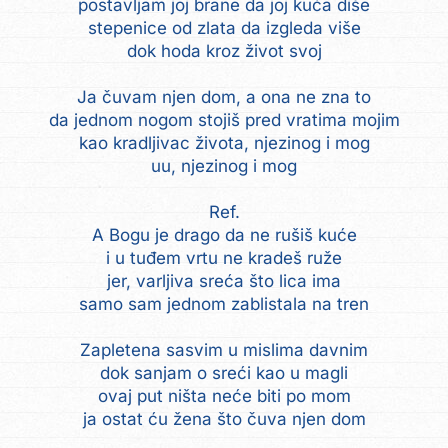
postavljam joj brane da joj kuća diše
stepenice od zlata da izgleda više
dok hoda kroz život svoj
Ja čuvam njen dom, a ona ne zna to
da jednom nogom stojiš pred vratima mojim
kao kradljivac života, njezinog i mog
uu, njezinog i mog
Ref.
A Bogu je drago da ne rušiš kuće
i u tuđem vrtu ne kradeš ruže
jer, varljiva sreća što lica ima
samo sam jednom zablistala na tren
Zapletena sasvim u mislima davnim
dok sanjam o sreći kao u magli
ovaj put ništa neće biti po mom
ja ostat ću žena što čuva njen dom