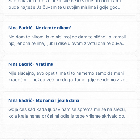
Sad odlazim oprosti mi za sve ne krivi me ni onda kad ti
bude najteže Ja čuvam te u svojim mislima i gdje god
odem...
Nina Badrić
Ne dam te nikom'
Ne dam te nikom' iako nisi moj ne dam te sličnoj, a kamoli
njoj jer ona te ima, ljubi i diše u ovom životu ona te čuva...
Nina Badrić
Vrati me
Nije slučajno, evo opet ti ma ti to namerno samo da meni
kradeš mir možda već predugo Tamo gdje ne idemo život
čeka na...
Nina Badrić
Eto nama lijepih dana
Gdje ćeš sad kada ljubav nam se sprema miriše na sreću,
koja kraja nema pričaj mi gdje je tebe vrijeme skrivalo do
sad...