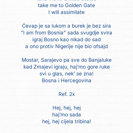
take me to Golden Gate
I will assimilate
Ćevap je sa lukom a burek je bez sira
"I am from Bosnia" sada svugdje svira
igraj Bosno kao nikad do sad
a ono protiv Nigerije nije bio ofsajd
Mostar, Sarajevo pa sve do Banjaluke
kad Zmajevi igraju, haj’mo gore ruke
svi u glas, nek’ se zna!
Bosna i Hercegovina
Ref. 2x
Hej, hej, hej
haj’mo sada
hej, hej cijela tribina!