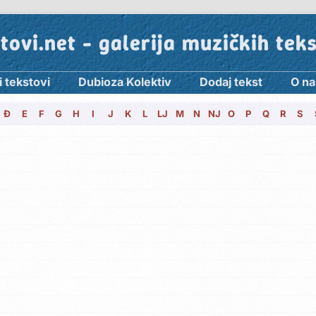
tovi.net - galerija muzičkih tek
i tekstovi
Dubioza Kolektiv
Dodaj tekst
O n
Đ
E
F
G
H
I
J
K
L
LJ
M
N
NJ
O
P
Q
R
S