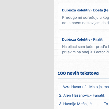
Dubioza Kolektiv
Dosta (fe
Predugo mi određuju u kog
odustanem nastavljam da d
potisnute tenzije...
Dubioza Kolektiv
Rijaliti
Na pijaci sam jučer prod'o 
prijavim na onaj X-Factor 
i...
100 novih tekstova
1. Azra Husarkić
Malo ja, mal
2. Alen Hasanović
Fanatik
3. Husnija Mešaljić - Hule
To 