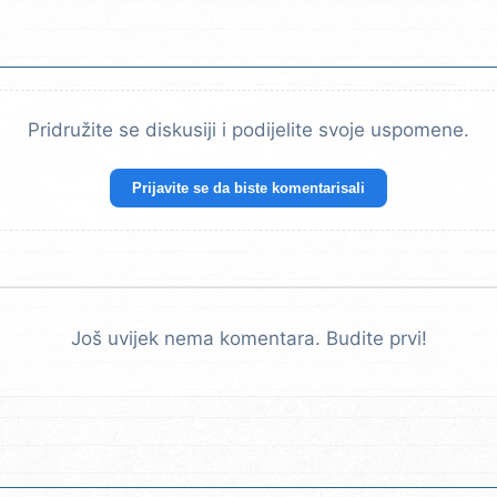
Pridružite se diskusiji i podijelite svoje uspomene.
Prijavite se da biste komentarisali
Još uvijek nema komentara. Budite prvi!