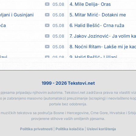
4. Mile Delija
Oras
05.08
vljani i Gusinjani
5. Mitar Mirić
Dotakni me
05.08
eća
6. Halid Bešlić
Crna ruža
05.08
7. Jakov Jozinović
Ja volim ka
05.08
8. Noćni Ritam
Lakše mi je kad
05.08
javi
9. Halid Bešlić
Ljiljani
05.08
o zver
10. Aleksandra Prijović
Kabab
05.08
ili
11. Faraon
Hello Kitty
05.08
1999 - 2026 Tekstovi.net
et
12. Aleksandra Prijović
Macho
05.08
jesama pripadaju njihovim autorima. Tekstovi.net zadržava prava na vlastiti vizua
go je zabranjeno masovno (automatsko) preuzimanje (scraping) i neovlašteno ko
oput lista od kadulje)
13. Noćni Ritam
Rekla si mi
05.08
portale bez odobrenja.
a
14. Karlo!
Mon amour
05.08
a muzičkih tekstova sa područja Bosne i Hercegovine, Crne Gore, Hrvatske i Srbi
provjerene stihove vaših omiljenih pjesama.
e, naš Marjane
15. Vesna Zmijanac
Ovo u gru
05.08
Politika privatnosti
|
Politika kolačića
|
Uslovi korištenja
am srce našao na cesti
16. Džej Ramadanovski
Ova m
05.08