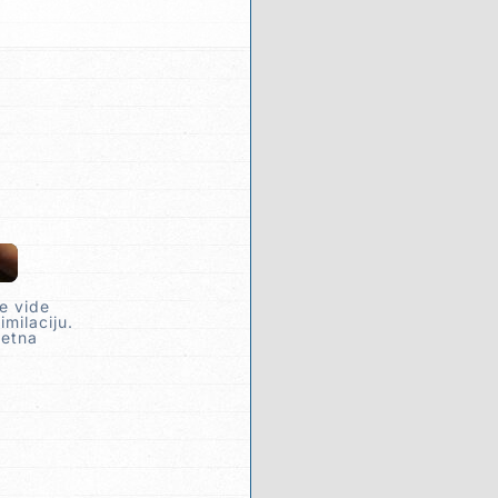
e vide
milaciju.
metna