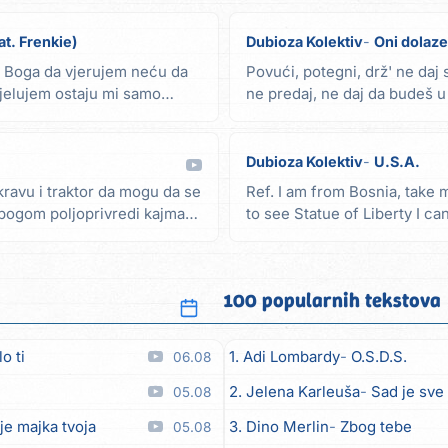
at. Frenkie)
Dubioza Kolektiv
Oni dolaze
 Boga da vjerujem neću da
Povući, potegni, drž' ne daj 
jelujem ostaju mi samo
ne predaj, ne daj da budeš u 
istinu u...
Dubioza Kolektiv
U.S.A.
kravu i traktor da mogu da se
Ref. I am from Bosnia, take 
Zbogom poljoprivredi kajmaku
to see Statue of Liberty I ca
to...
100 popularnih tekstova
o ti
1. Adi Lombardy
O.S.D.S.
06.08
2. Jelena Karleuša
Sad je sve
05.08
je majka tvoja
3. Dino Merlin
Zbog tebe
05.08