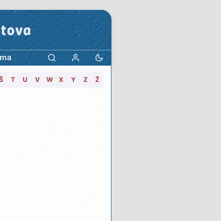
stova
ama
Š
T
U
V
W
X
Y
Z
Ž