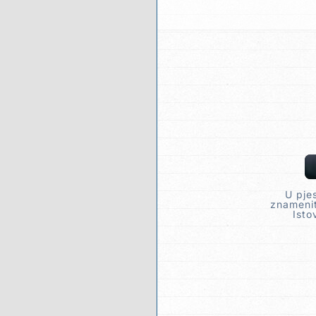
U pje
znamenit
Isto