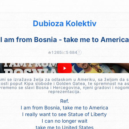
Dubioza Kolektiv
I am from Bosnia - take me to America
🔥
1 265
📈
5 684
?
smi se izražava želja za odlaskom u Ameriku, sa željom da s
osti poput Kipa slobode i Golden Gatea, te spremnost na asi
vremeno se slavi Bosna i Hercegovina, njeni gradovi i nogo
reprezentacija.
Ref.
I am from Bosnia, take me to America
I really want to see Statue of Liberty
I can no longer wait
take me to United States