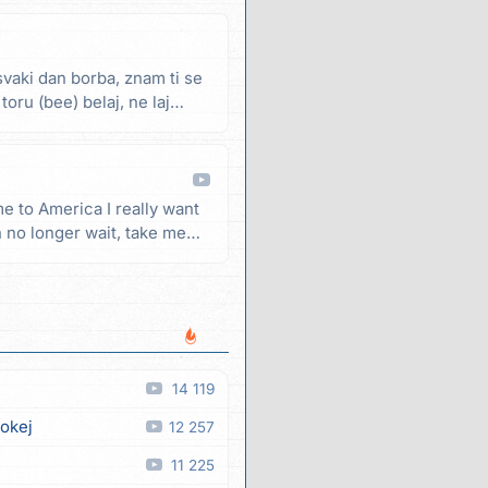
svaki dan borba, znam ti se
toru (bee) belaj, ne laj
me to America I really want
n no longer wait, take me
14 119
 okej
12 257
11 225