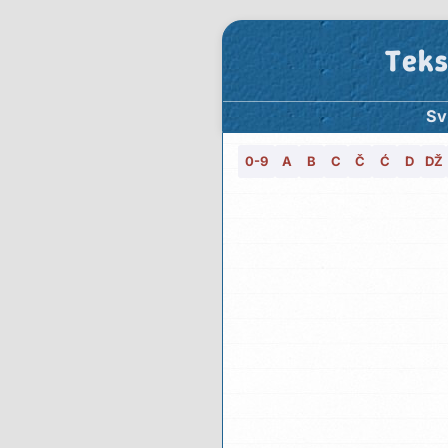
Teks
Sv
0-9
A
B
C
Č
Ć
D
DŽ