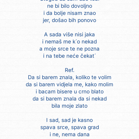
ne bi bilo dovoljno
i da bolje nisam znao
jer, došao bih ponovo
A sada više nisi jaka
i nemaš me k´o nekad
a moje srce te ne pozna
i na tebe neće čekat´
Ref.
Da si barem znala, koliko te volim
da si barem vidjela me, kako molim
i bacam bisere u crno blato
da si barem znala da si nekad
bila moje zlato
I sad, sad je kasno
spava srce, spava grad
i ne, nema dana