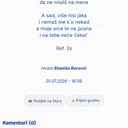
da ne misliš na mene
A sad, više nisi jaka
i nemaš me k´o nekad
a moje srce te ne pozna
i na tebe neće čekat´
Ref. 2x
Hvala
Staniša Borović
01.07.2026 - 16:09
⚠️ Prijavi grešku
📸 Podijeli na Story
Komentari (0)