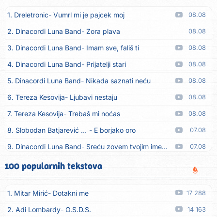
1. Dreletronic
Vumrl mi je pajcek moj
08.08
2. Dinacordi Luna Band
Zora plava
08.08
3. Dinacordi Luna Band
Imam sve, fališ ti
08.08
4. Dinacordi Luna Band
Prijatelji stari
08.08
5. Dinacordi Luna Band
Nikada saznati neću
08.08
6. Tereza Kesovija
Ljubavi nestaju
08.08
7. Tereza Kesovija
Trebaš mi noćas
08.08
8. Slobodan Batjarević Čobe
E borjako oro
07.08
9. Dinacordi Luna Band
Sreću zovem tvojim imenom (feat. Kristina Smetko)
07.08
10. Dinacordi Luna Band
Tamburaši (feat. Kristina Smetko)
07.08
100 popularnih tekstova
11. Dinacordi Luna Band
Tvoja šutnja (feat. Kristina Smetko)
07.08
1. Mitar Mirić
Dotakni me
17 288
12. Tamara Brusić
Neću kuhat´, neću prat´
07.08
2. Adi Lombardy
O.S.D.S.
14 163
13. Grupa TNT Rijeka
Via Roma, nikad doma
07.08