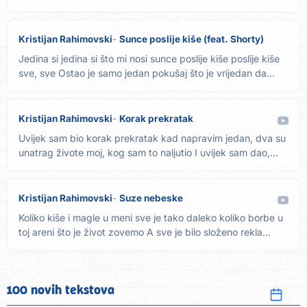
Kristijan Rahimovski
Sunce poslije kiše (feat. Shorty)
Jedina si jedina si što mi nosi sunce poslije kiše poslije kiše
sve, sve Ostao je samo jedan pokušaj što je vrijedan da...
Kristijan Rahimovski
Korak prekratak
Uvijek sam bio korak prekratak kad napravim jedan, dva su
unatrag živote moj, kog sam to naljutio I uvijek sam dao,...
Kristijan Rahimovski
Suze nebeske
Koliko kiše i magle u meni sve je tako daleko koliko borbe u
toj areni što je život zovemo A sve je bilo složeno rekla...
100 novih tekstova