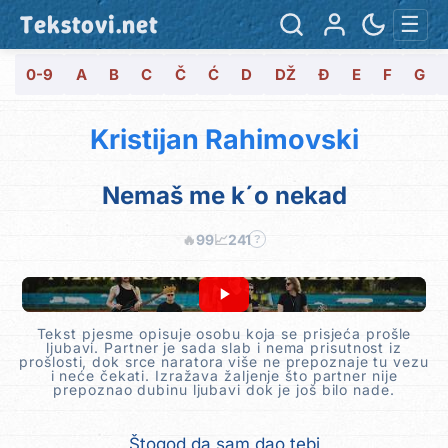
Tekstovi.net
☰
0-9
A
B
C
Č
Ć
D
DŽ
Đ
E
F
G
Kristijan Rahimovski
Nemaš me k´o nekad
🔥
99
📈
241
?
Tekst pjesme opisuje osobu koja se prisjeća prošle
ljubavi. Partner je sada slab i nema prisutnost iz
prošlosti, dok srce naratora više ne prepoznaje tu vezu
i neće čekati. Izražava žaljenje što partner nije
prepoznao dubinu ljubavi dok je još bilo nade.
Štogod da sam dao tebi