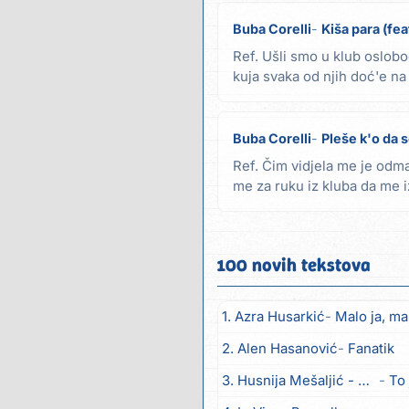
Buba Corelli
Kiša para (fea
Ref. Ušli smo u klub oslobo
kuja svaka od njih doć'e n
Astona nemam...
Buba Corelli
Pleše k'o da se 
Ref. Čim vidjela me je odm
me za ruku iz kluba da me 
joj dam da...
100 novih tekstova
1. Azra Husarkić
Malo ja, mal
2. Alen Hasanović
Fanatik
3. Husnija Mešaljić - Hule
To 