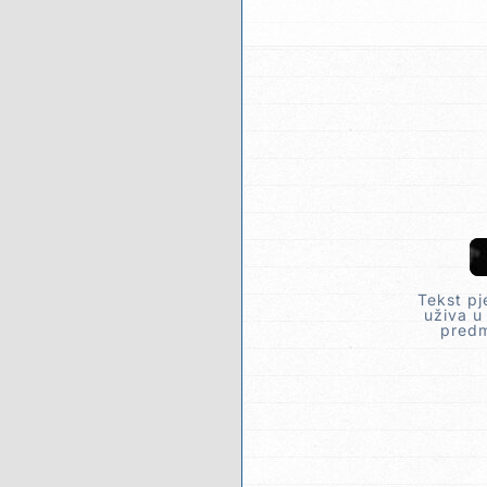
Tekst pj
uživa u
predm