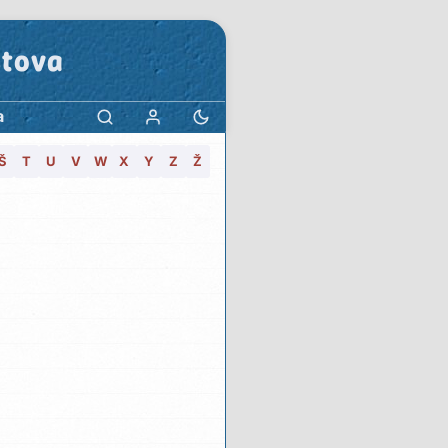
stova
a
Š
T
U
V
W
X
Y
Z
Ž