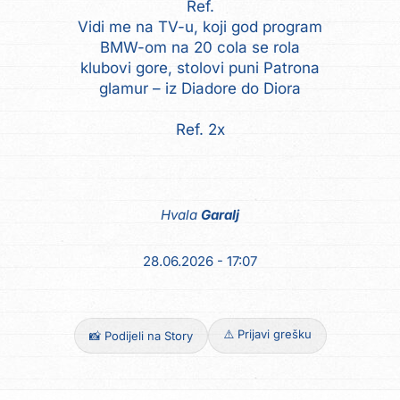
Ref.
Vidi me na TV-u, koji god program
BMW-om na 20 cola se rola
klubovi gore, stolovi puni Patrona
glamur – iz Diadore do Diora
Ref. 2x
Hvala
Garalj
28.06.2026 - 17:07
⚠️ Prijavi grešku
📸 Podijeli na Story