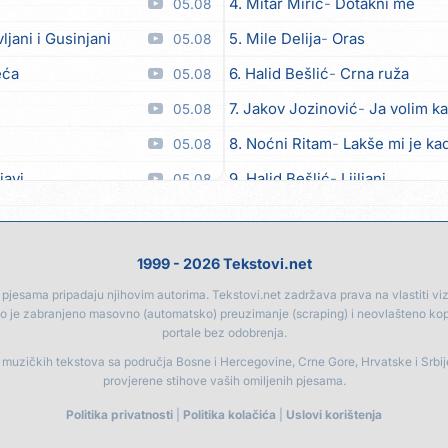
4. Mitar Mirić
Dotakni me
05.08
vljani i Gusinjani
5. Mile Delija
Oras
05.08
eća
6. Halid Bešlić
Crna ruža
05.08
7. Jakov Jozinović
Ja volim ka
05.08
8. Noćni Ritam
Lakše mi je kad
05.08
javi
9. Halid Bešlić
Ljiljani
05.08
o zver
10. Aleksandra Prijović
Kabab
05.08
ili
11. Faraon
Hello Kitty
05.08
1999 - 2026 Tekstovi.net
et
12. Aleksandra Prijović
Macho
05.08
jesama pripadaju njihovim autorima. Tekstovi.net zadržava prava na vlastiti vizua
go je zabranjeno masovno (automatsko) preuzimanje (scraping) i neovlašteno ko
oput lista od kadulje)
13. Noćni Ritam
Rekla si mi
05.08
portale bez odobrenja.
a
14. Karlo!
Mon amour
05.08
a muzičkih tekstova sa područja Bosne i Hercegovine, Crne Gore, Hrvatske i Srbi
provjerene stihove vaših omiljenih pjesama.
e, naš Marjane
15. Vesna Zmijanac
Ovo u gru
05.08
Politika privatnosti
|
Politika kolačića
|
Uslovi korištenja
am srce našao na cesti
16. Džej Ramadanovski
Ova m
05.08