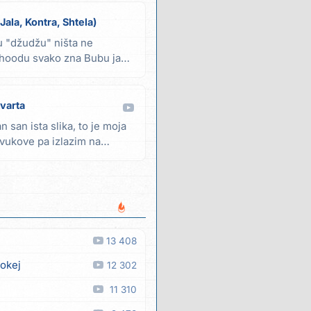
Jala, Kontra, Shtela)
 "džudžu" ništa ne
hoodu svako zna Bubu ja
kvarta
 san ista slika, to je moja
vukove pa izlazim na
13 408
 okej
12 302
11 310