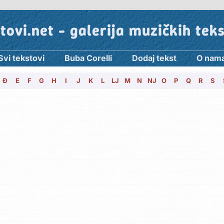
tovi.net - galerija muzičkih tek
Svi tekstovi
Buba Corelli
Dodaj tekst
O nam
Đ
E
F
G
H
I
J
K
L
LJ
M
N
NJ
O
P
Q
R
S