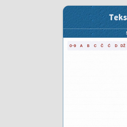
Teks
0-9
A
B
C
Č
Ć
D
DŽ