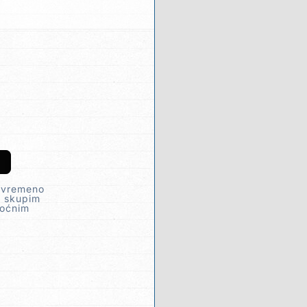
tovremeno
, skupim
noćnim