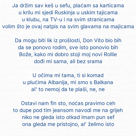
Ja držim sav keš u sefu, plaćam sa karticama
u krilu mi sjedi Ruskinja u uskim tajicama
u klubu, na TV-u i na svim stranicama
volim što je ovaj natpis na svim glavama na majicama
Da mogu biti lik iz prošlosti, Don Vito bio bih
da se ponovo rodim, sve isto ponovio bih
Bože, kako mi dobro stoji moj novi Rollie
dođi mi sama, ali bez srama
U očima mi tama, ti si komad
u plućima Albanija, mi smo s Balkana
al' to nemoj da te plaši, ne, ne
Ostavi nam fin sto, noćas pravimo ceh
to dupe pod tim jeansom navodi me na grijeh
niko ne gleda isto otkad imam pun sef
ona gleda me pristojno, al' želimo isto