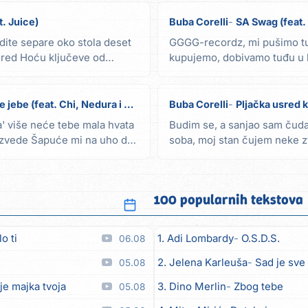
t. Juice)
Buba Corelli
SA Swag (feat. 
dite separe oko stola deset
GGGG-recordz, mi pušimo tu
a red Hoću ključeve od
kupujemo, dobivamo tuđu u 
sam ovdje kao Ludacris...
jebe (feat. Chi, Nedura i Sonn)
Buba Corelli
Pljačka usred 
a' više neće tebe mala hvata
Budim se, a sanjao sam čudan
izvede Šapuće mi na uho da
soba, moj stan čujem neke z
balkon van da...
100 popularnih tekstova
o ti
1. Adi Lombardy
O.S.D.S.
06.08
2. Jelena Karleuša
Sad je sve
05.08
je majka tvoja
3. Dino Merlin
Zbog tebe
05.08