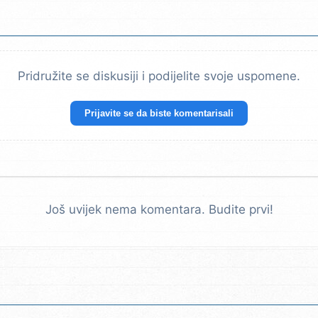
Pridružite se diskusiji i podijelite svoje uspomene.
Prijavite se da biste komentarisali
Još uvijek nema komentara. Budite prvi!