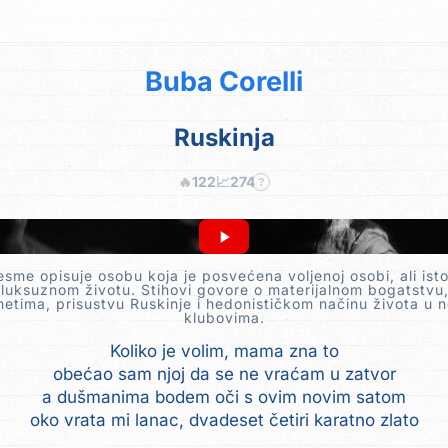
Buba Corelli
Ruskinja
🔥
122
📈
274
?
esme opisuje osobu koja je posvećena voljenoj osobi, ali is
 luksuznom životu. Stihovi govore o materijalnom bogatstvu
etima, prisustvu Ruskinje i hedonističkom načinu života u 
klubovima.
Koliko je volim, mama zna to
obećao sam njoj da se ne vraćam u zatvor
a dušmanima bodem oči s ovim novim satom
oko vrata mi lanac, dvadeset četiri karatno zlato