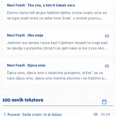
Novi Fosili
Tko zna, s kim ti čekaš zoru
Davno nismo bili skupa telefoni rijetko zvone svako srce za
se lupa svaki brod za sebe tone Svak´ u svome pravcu
juri...
Novi Fosili
Oko moje
Jednom iza nemira i bura kad ti jednom dosadi to tvoje kad
se slavlja s porazima zbroji ti se sjeti kako si me zvao oko...
Novi Fosili
Djeca smo
Djeca smo, djeca smo s oblacima putujemo, držeć' se za
ruke djeca smo, djeca smo morima plovimo i ne tražimo luke
Djeca...
100 novih tekstova
1. Ruswaj
Sada znam, to je ljubav
06.08