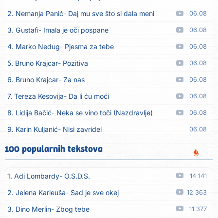
2. Nemanja Panić
Daj mu sve što si dala meni
06.08
3. Gustafi
Imala je oči pospane
06.08
4. Marko Nedug
Pjesma za tebe
06.08
5. Bruno Krajcar
Pozitiva
06.08
6. Bruno Krajcar
Za nas
06.08
7. Tereza Kesovija
Da li ću moći
06.08
8. Lidija Bačić
Neka se vino toči (Nazdravlje)
06.08
9. Karin Kuljanić
Nisi zavridel
06.08
10. Tamara Brusić
Nigdi ni lipo ko doma
06.08
100 popularnih tekstova
11. Tamara Brusić
Biž´mo ća
06.08
1. Adi Lombardy
O.S.D.S.
14 141
12. Rusko Richie
Bila si, bila
06.08
2. Jelena Karleuša
Sad je sve okej
12 363
13. Rusko Richie
Ti i ja
06.08
3. Dino Merlin
Zbog tebe
11 377
14. Azra Husarkić
Ako treba
06.08