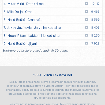
4. Mitar Mirić
Dotakni me
10 112
15. Azra Husarkić
Ljubavnice
06.08
5. Mile Delija
Oras
9 466
16. Azra Husarkić
Zakon jačeg
06.08
6. Halid Bešlić
Crna ruža
8 569
17. Azra Husarkić
Premalo
06.08
7. Jakov Jozinović
Ja volim kad si tu
8 403
18. Azra Husarkić
Omađijana
06.08
8. Noćni Ritam
Lakše mi je kad si tu
8 250
19. Azra Husarkić
Svaka žena
06.08
9. Halid Bešlić
Ljiljani
7 928
20. Azra Husarkić
Svirajte mu onu našu
06.08
Sortirano po broju pregleda zadnjih 30 dana.
10. Aleksandra Prijović
Kababa
7 880
21. Azra Husarkić
Oče i majko
06.08
11. Aleksandra Prijović
Macho man
7 336
22. Azra Husarkić
Malo ja, malo ti
06.08
12. Faraon
Hello Kitty
7 334
23. Alen Hasanović
Fanatik
05.08
1999 - 2026 Tekstovi.net
13. Noćni Ritam
Rekla si mi
6 999
24. Husnija Mešaljić - Hule
To je majka tvoja
05.08
Sva autorska prava na tekstove pjesama pripadaju njihovim autorima.
14. Karlo!
Mon amour
6 410
25. In Vivo
Brunello
05.08
Tekstovi.net zadržava prava na vlastiti vizualni identitet, redakcijski rad te
organizaciju i bazu podataka. Strogo je zabranjeno masovno (automatsko)
15. Vesna Zmijanac
Ovo u grudima
6 327
26. Senad Nikočević Niki
Plavljani i Gusinjani
05.08
preuzimanje (scraping) i neovlašteno kopiranje naše baze tekstova na
druge portale bez odobrenja.
16. Džej Ramadanovski
Ova mačka do mene
5 901
27. Emir Brunčević
Buket cveća
05.08
Tekstovi.net je najveća galerija muzičkih tekstova sa područja Bosne i