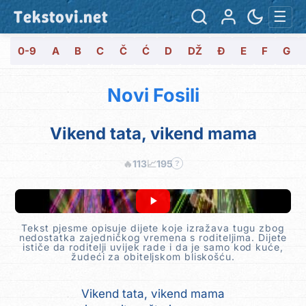
Tekstovi.net
☰
0-9
A
B
C
Č
Ć
D
DŽ
Đ
E
F
G
Novi Fosili
Vikend tata, vikend mama
🔥
113
📈
195
?
Tekst pjesme opisuje dijete koje izražava tugu zbog
nedostatka zajedničkog vremena s roditeljima. Dijete
ističe da roditelji uvijek rade i da je samo kod kuće,
žudeći za obiteljskom bliskošću.
Vikend tata, vikend mama