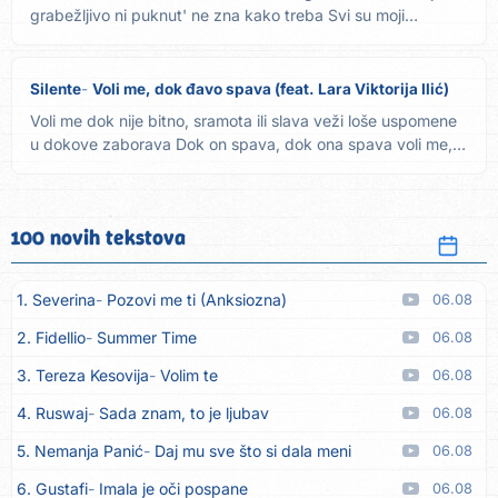
grabežljivo ni puknut' ne zna kako treba Svi su moji
protivnici...
Silente
Voli me, dok đavo spava (feat. Lara Viktorija Ilić)
Voli me dok nije bitno, sramota ili slava veži loše uspomene
u dokove zaborava Dok on spava, dok ona spava voli me,
dok...
100 novih tekstova
1. Severina
Pozovi me ti (Anksiozna)
06.08
2. Fidellio
Summer Time
06.08
3. Tereza Kesovija
Volim te
06.08
4. Ruswaj
Sada znam, to je ljubav
06.08
5. Nemanja Panić
Daj mu sve što si dala meni
06.08
6. Gustafi
Imala je oči pospane
06.08