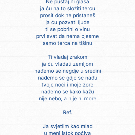
Ne puštaj ni glasa
ja ću na to složiti tercu
prosit dok ne pristaneš
ja ću pozvati ljude
ti se pobrini o vinu
prvi svat da nema pjesme
samo terca na tišinu
Ti vladaj zrakom
ja ću vladati zemljom
nađemo se negdje u sredini
nađemo se gdje se nađu
tvoje noći i moje zore
nađemo se kako kažu
nije nebo, a nije ni more
Ref.
Ja svjetlim kao mlad
u meni istok počiva