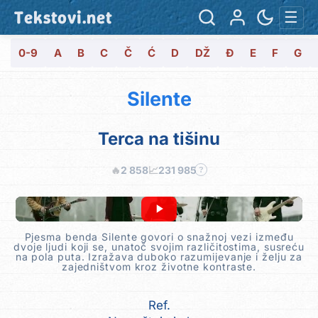
Tekstovi.net
☰
0-9
A
B
C
Č
Ć
D
DŽ
Đ
E
F
G
Silente
Terca na tišinu
🔥
2 858
📈
231 985
?
Pjesma benda Silente govori o snažnoj vezi između
dvoje ljudi koji se, unatoč svojim različitostima, susreću
na pola puta. Izražava duboko razumijevanje i želju za
zajedništvom kroz životne kontraste.
Ref.