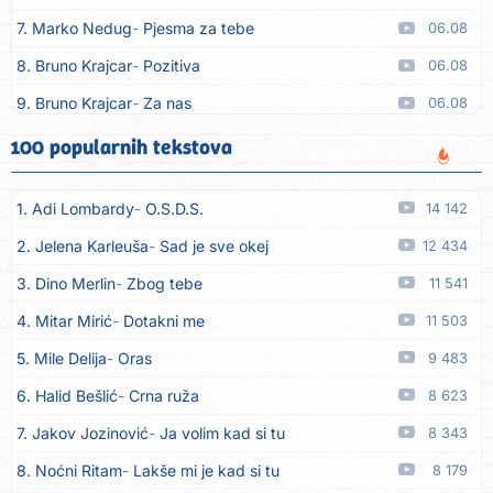
7. Marko Nedug
Pjesma za tebe
06.08
8. Bruno Krajcar
Pozitiva
06.08
9. Bruno Krajcar
Za nas
06.08
10. Tereza Kesovija
Da li ću moći
06.08
100 popularnih tekstova
11. Lidija Bačić
Neka se vino toči (Nazdravlje)
06.08
1. Adi Lombardy
O.S.D.S.
14 142
12. Karin Kuljanić
Nisi zavridel
06.08
2. Jelena Karleuša
Sad je sve okej
12 434
13. Tamara Brusić
Nigdi ni lipo ko doma
06.08
3. Dino Merlin
Zbog tebe
11 541
14. Tamara Brusić
Biž´mo ća
06.08
4. Mitar Mirić
Dotakni me
11 503
15. Rusko Richie
Bila si, bila
06.08
5. Mile Delija
Oras
9 483
16. Rusko Richie
Ti i ja
06.08
6. Halid Bešlić
Crna ruža
8 623
17. Azra Husarkić
Ako treba
06.08
7. Jakov Jozinović
Ja volim kad si tu
8 343
18. Azra Husarkić
Ljubavnice
06.08
8. Noćni Ritam
Lakše mi je kad si tu
8 179
19. Azra Husarkić
Zakon jačeg
06.08