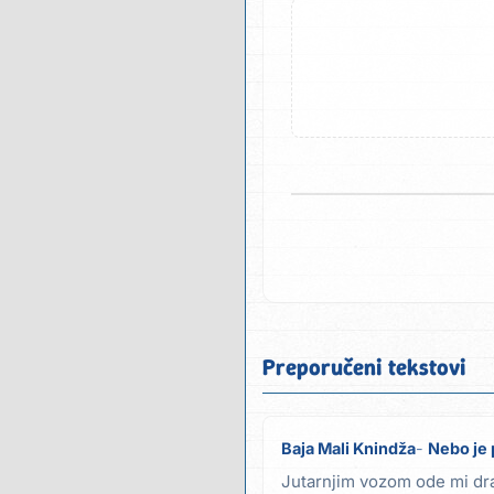
Preporučeni tekstovi
Baja Mali Knindža
Nebo je 
Jutarnjim vozom ode mi dra