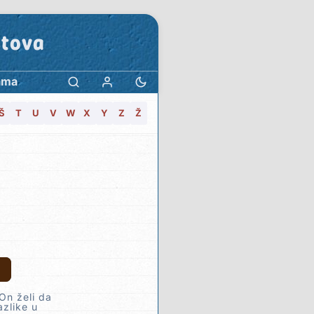
stova
ama
Š
T
U
V
W
X
Y
Z
Ž
On želi da
azlike u