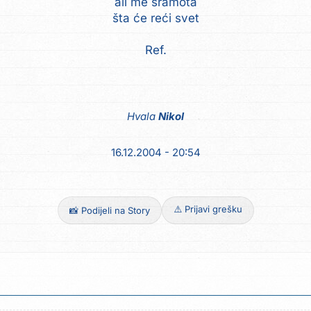
ali me sramota
šta će reći svet
Ref.
Hvala
Nikol
16.12.2004 - 20:54
⚠️ Prijavi grešku
📸 Podijeli na Story