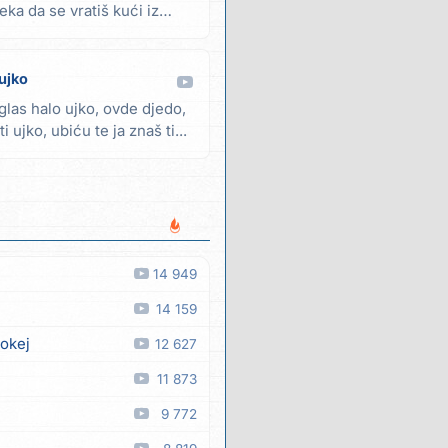
eka da se vratiš kući iz
 ujko
glas halo ujko, ovde djedo,
i ujko, ubiću te ja znaš ti...
14 949
14 159
 okej
12 627
11 873
9 772