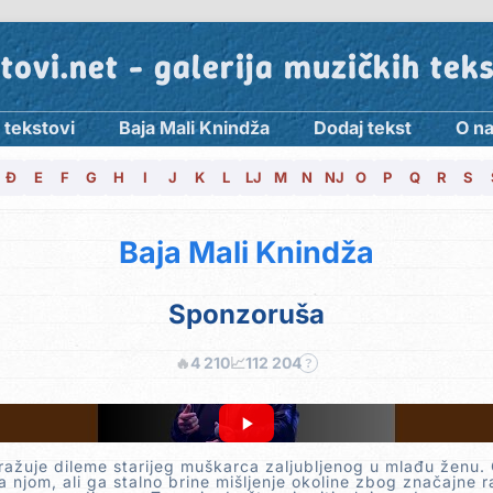
tovi.net - galerija muzičkih tek
 tekstovi
Baja Mali Knindža
Dodaj tekst
O n
Đ
E
F
G
H
I
J
K
L
LJ
M
N
NJ
O
P
Q
R
S
Baja Mali Knindža
Sponzoruša
🔥
4 210
📈
112 204
?
ražuje dileme starijeg muškarca zaljubljenog u mlađu ženu. 
 njom, ali ga stalno brine mišljenje okoline zbog značajne r