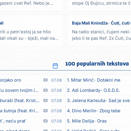
azeni cvet Ref. Nebo je
stope Oj Đujicu, strmica te č
daleka da...
li
Baja Mali Knindža
Ćuti, ćuti
ti u petn'estoj ja se htio
Na radio stanici, čujem neki 
li vikali su - bježi, mali na...
jebo li te pas Ref. 2x Ćuti, ćut
100 popularnih tekstova
orjako oro
1. Mitar Mirić
Dotakni me
07.08
em tvojim imenom (feat. Kristina Smetko)
2. Adi Lombardy
O.S.D.S.
07.08
aši (feat. Kristina Smetko)
3. Jelena Karleuša
Sad je sve
07.08
utnja (feat. Kristina Smetko)
4. Dino Merlin
Zbog tebe
07.08
´, neću prat´
5. Mile Delija
Oras
07.08