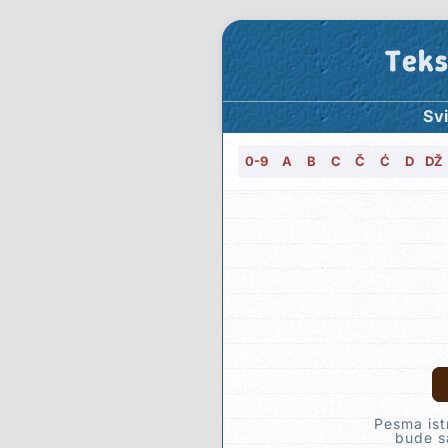
Teks
Svi
0-9
A
B
C
Č
Ć
D
DŽ
Pesma ist
bude sa