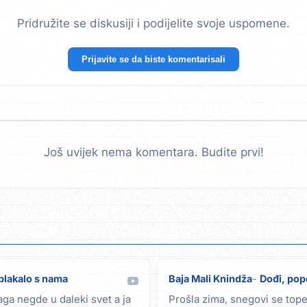
Pridružite se diskusiji i podijelite svoje uspomene.
Prijavite se da biste komentarisali
Još uvijek nema komentara. Budite prvi!
plakalo s nama
Baja Mali Knindža
Dođi, pope
ga negde u daleki svet a ja
Prošla zima, snegovi se tope