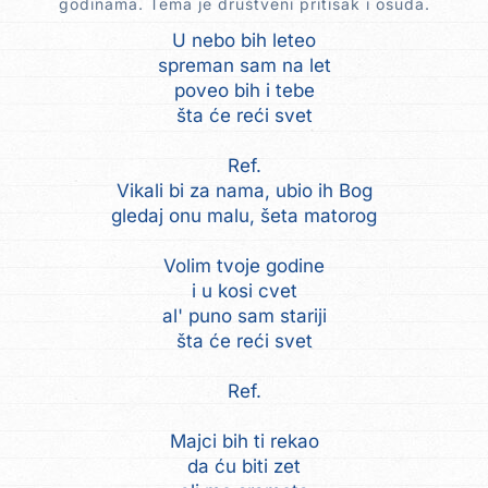
godinama. Tema je društveni pritisak i osuda.
U nebo bih leteo
spreman sam na let
poveo bih i tebe
šta će reći svet
Ref.
Vikali bi za nama, ubio ih Bog
gledaj onu malu, šeta matorog
Volim tvoje godine
i u kosi cvet
al' puno sam stariji
šta će reći svet
Ref.
Majci bih ti rekao
da ću biti zet