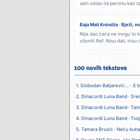
sam ostao na peronu kao zg
plakalo s nama...
Baja Mali Knindža
Bježi, ma
Nije dao ćaća ne mogu to kri
oženiti Ref. Nisu dali, nisu da
100 novih tekstova
1. Slobodan Batjarević Čobe
E b
2. Dinacordi Luna Band
Sreću zov
3. Dinacordi Luna Band
Tambur
4. Dinacordi Luna Band
Tvoja š
5. Tamara Brusić
Neću kuhat