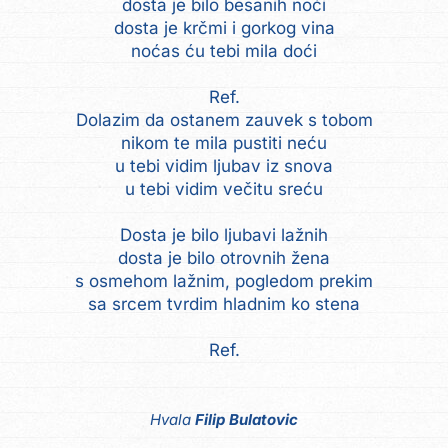
dosta je bilo besanih noći
dosta je krčmi i gorkog vina
noćas ću tebi mila doći
Ref.
Dolazim da ostanem zauvek s tobom
nikom te mila pustiti neću
u tebi vidim ljubav iz snova
u tebi vidim večitu sreću
Dosta je bilo ljubavi lažnih
dosta je bilo otrovnih žena
s osmehom lažnim, pogledom prekim
sa srcem tvrdim hladnim ko stena
Ref.
Hvala
Filip Bulatovic