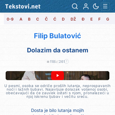
Tekstovi.net
☰
0-9
A
B
C
Č
Ć
D
DŽ
Đ
E
F
G
Filip Bulatović
Dolazim da ostanem
🔥
118
📈
261
?
U pesmi, osoba se odriče prošlih lutanja, neprospavanih
noći i lažnih ljubavi. Najavljuje dolazak voljenoj osobi,
obećavajući da će zauvek ostati s njom, pronalazeći u
njoj iskrenu ljubav i večitu sreću.
Dosta je bilo lutanja mojih