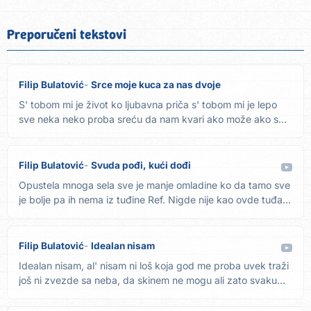
Preporučeni tekstovi
Filip Bulatović
Srce moje kuca za nas dvoje
S' tobom mi je život ko ljubavna priča s' tobom mi je lepo
sve neka neko proba sreću da nam kvari ako može ako sme
Ref....
Filip Bulatović
Svuda pođi, kući dođi
Opustela mnoga sela sve je manje omladine ko da tamo sve
je bolje pa ih nema iz tuđine Ref. Nigde nije kao ovde tuđa...
Filip Bulatović
Idealan nisam
Idealan nisam, al' nisam ni loš koja god me proba uvek traži
još ni zvezde sa neba, da skinem ne mogu ali zato svaku
ja...