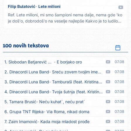
Filip Bulatović
Lete milioni
Ref. Lete milioni, mi smo šampioni nema dalje, nema gde 'ko
je doš'o, dobrodoš'o na veselje najlepše Kakvo je to ludilo...
100 novih tekstova
1. Slobodan Batjarević Čobe
E borjako oro
07.08
2. Dinacordi Luna Band
Sreću zovem tvojim imenom (feat. Kristina Smetko)
07.08
3. Dinacordi Luna Band
Tamburaši (feat. Kristina Smetko)
07.08
4. Dinacordi Luna Band
Tvoja šutnja (feat. Kristina Smetko)
07.08
5. Tamara Brusić
Neću kuhat´, neću prat´
07.08
6. Grupa TNT Rijeka
Via Roma, nikad doma
07.08
7. Zaim Imamović
Kada moja mladost prođe
07.08