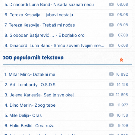
5. Dinacordi Luna Band
Nikada saznati neću
08.08
6. Tereza Kesovija
Ljubavi nestaju
08.08
7. Tereza Kesovija
Trebaš mi noćas
08.08
8. Slobodan Batjarević Čobe
E borjako oro
07.08
9. Dinacordi Luna Band
Sreću zovem tvojim imenom (feat. Kristina Smetko)
07.08
10. Dinacordi Luna Band
Tamburaši (feat. Kristina Smetko)
07.08
100 popularnih tekstova
11. Dinacordi Luna Band
Tvoja šutnja (feat. Kristina Smetko)
07.08
1. Mitar Mirić
Dotakni me
16 892
12. Tamara Brusić
Neću kuhat´, neću prat´
07.08
2. Adi Lombardy
O.S.D.S.
14 158
13. Grupa TNT Rijeka
Via Roma, nikad doma
07.08
3. Jelena Karleuša
Sad je sve okej
12 695
14. Zaim Imamović
Kada moja mladost prođe
07.08
4. Dino Merlin
Zbog tebe
11 977
15. Azra Husarkić
Do zadnje kapi
07.08
5. Mile Delija
Oras
10 158
16. Dinacordi Luna Band
Noći moje besane
07.08
6. Halid Bešlić
Crna ruža
9 109
17. Pet za 5
Pozdravi mi Stubicu
07.08