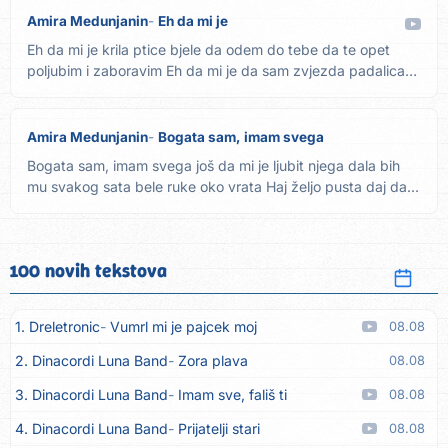
Amira Medunjanin
Eh da mi je
Eh da mi je krila ptice bjele da odem do tebe da te opet
poljubim i zaboravim Eh da mi je da sam zvjezda padalica
da ti...
Amira Medunjanin
Bogata sam, imam svega
Bogata sam, imam svega još da mi je ljubit njega dala bih
mu svakog sata bele ruke oko vrata Haj željo pusta daj da...
100 novih tekstova
1. Dreletronic
Vumrl mi je pajcek moj
08.08
2. Dinacordi Luna Band
Zora plava
08.08
3. Dinacordi Luna Band
Imam sve, fališ ti
08.08
4. Dinacordi Luna Band
Prijatelji stari
08.08