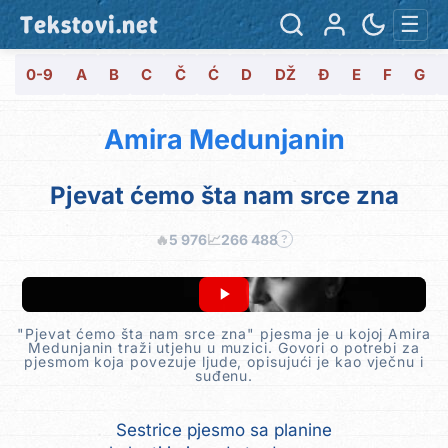
Tekstovi.net
☰
0-9
A
B
C
Č
Ć
D
DŽ
Đ
E
F
G
Amira Medunjanin
Pjevat ćemo šta nam srce zna
🔥
5 976
📈
266 488
?
"Pjevat ćemo šta nam srce zna" pjesma je u kojoj Amira
Medunjanin traži utjehu u muzici. Govori o potrebi za
pjesmom koja povezuje ljude, opisujući je kao vječnu i
suđenu.
Sestrice pjesmo sa planine