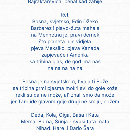
Bajraktarevića, penal kad zabije
Ref.
Bosna, svjetsko, Edin Džeko
Barbarez i plavo-žuta mahala
na Menhetnu je, pravi dernek
što planeta nije vidjela
pjeva Meksiko, pjeva Kanada
zapjevaće i Amerika
sa tribina glas, đe god ima nas
na na na na na
Bosna je na svjetskom, hvala ti Bože
sa tribina grmi pjesma mokri svi do gole kože
rekli su da ne može, al' znali smo da može
jer Tare ide glavom gdje drugi ne smiju, nožem
Deda, Kola, Giga, Baša i Kata
Mema, Burna, Šunja - svaki tata mata
Nihad, Hare, i Dario Šara