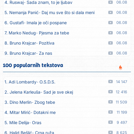
4. Ruswaj
Sada znam, to je ljubav
06.08
5. Nemanja Panić
Daj mu sve što si dala meni
06.08
6. Gustafi
Imala je oči pospane
06.08
7. Marko Nedug
Pjesma za tebe
06.08
8. Bruno Krajcar
Pozitiva
06.08
9. Bruno Krajcar
Za nas
06.08
10. Tereza Kesovija
Da li ću moći
06.08
100 popularnih tekstova
11. Lidija Bačić
Neka se vino toči (Nazdravlje)
06.08
1. Adi Lombardy
O.S.D.S.
14 147
12. Karin Kuljanić
Nisi zavridel
06.08
2. Jelena Karleuša
Sad je sve okej
12 416
13. Tamara Brusić
Nigdi ni lipo ko doma
06.08
3. Dino Merlin
Zbog tebe
11 509
14. Tamara Brusić
Biž´mo ća
06.08
4. Mitar Mirić
Dotakni me
11 199
15. Rusko Richie
Bila si, bila
06.08
5. Mile Delija
Oras
9 497
16. Rusko Richie
Ti i ja
06.08
6. Halid Bešlić
Crna ruža
8 625