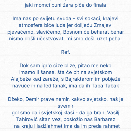
jaki momci puni žara piče do finala
Ima nas po svijetu svuda - svi sokaci, krajevi
atmosfera biće luda jer dolijeću Zmajevi
pjevaćemo, slavićemo, Bosnom će beharat behar
nismo došli učestvovat, mi smo došli uzet pehar
Ref.
Dok sam igr'o ćize blize, pitao me neko
imamo li šanse, šta će bit na svjetskom
Alajbeže kad zareže, s Bajraktarom im pobježe
navuče ih na led tanak, ima da ih Taba Tabak
Džeko, Demir prave nemir, kakvo svjetsko, naš je
svemir
gol smo dali svjetskoj klasi - da ga brani Vasilj
Tahirović sitan vez, posložio nas Barbarez
i na kraju Hadžiahmet ima da im preda rahmet