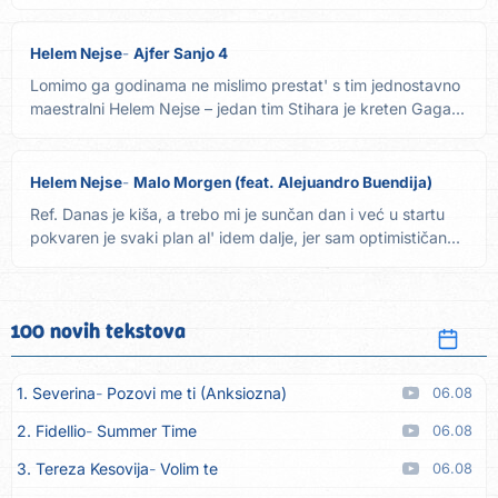
Helem Nejse
Ajfer Sanjo 4
Lomimo ga godinama ne mislimo prestat' s tim jednostavno
maestralni Helem Nejse – jedan tim Stihara je kreten Gaga...
Helem Nejse
Malo Morgen (feat. Alejuandro Buendija)
Ref. Danas je kiša, a trebo mi je sunčan dan i već u startu
pokvaren je svaki plan al' idem dalje, jer sam optimističan...
100 novih tekstova
1. Severina
Pozovi me ti (Anksiozna)
06.08
2. Fidellio
Summer Time
06.08
3. Tereza Kesovija
Volim te
06.08