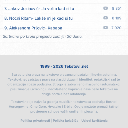
17. Azra Husarkić
Ako treba
06.08
7. Jakov Jozinović
Ja volim kad si tu
8 351
18. Azra Husarkić
Ljubavnice
06.08
8. Noćni Ritam
Lakše mi je kad si tu
8 189
19. Azra Husarkić
Zakon jačeg
06.08
9. Aleksandra Prijović
Kababa
7 920
20. Azra Husarkić
Premalo
06.08
Sortirano po broju pregleda zadnjih 30 dana.
10. Halid Bešlić
Ljiljani
7 873
21. Azra Husarkić
Omađijana
06.08
11. Aleksandra Prijović
Macho man
7 352
22. Azra Husarkić
Svaka žena
06.08
12. Faraon
Hello Kitty
7 317
23. Azra Husarkić
Svirajte mu onu našu
06.08
1999 - 2026 Tekstovi.net
13. Noćni Ritam
Rekla si mi
7 005
24. Azra Husarkić
Oče i majko
06.08
Sva autorska prava na tekstove pjesama pripadaju njihovim autorima.
14. Karlo!
Mon amour
6 405
25. Azra Husarkić
Malo ja, malo ti
06.08
Tekstovi.net zadržava prava na vlastiti vizualni identitet, redakcijski rad te
organizaciju i bazu podataka. Strogo je zabranjeno masovno (automatsko)
15. Vesna Zmijanac
Ovo u grudima
6 354
26. Alen Hasanović
Fanatik
05.08
preuzimanje (scraping) i neovlašteno kopiranje naše baze tekstova na
druge portale bez odobrenja.
16. Džej Ramadanovski
Ova mačka do mene
5 966
27. Husnija Mešaljić - Hule
To je majka tvoja
05.08
Tekstovi.net je najveća galerija muzičkih tekstova sa područja Bosne i
17. Amira Medunjanin
Pjevat ćemo šta nam srce zna
5 898
Hercegovine, Crne Gore, Hrvatske i Srbije. Ovdje možete pronaći tačne i
28. In Vivo
Brunello
05.08
provjerene stihove vaših omiljenih pjesama.
18. Aco Pejović
Sve ti dugujem
5 436
29. Senad Nikočević Niki
Plavljani i Gusinjani
05.08
Politika privatnosti
|
Politika kolačića
|
Uslovi korištenja
19. Milanče Radosavljević
Dao bih ovo malo života
5 231
30. Emir Brunčević
Buket cveća
05.08