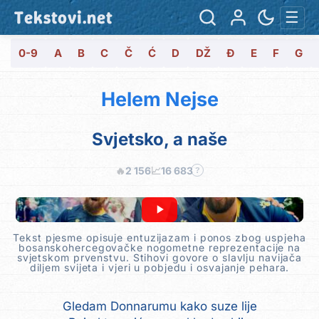
Tekstovi.net
☰
0-9
A
B
C
Č
Ć
D
DŽ
Đ
E
F
G
Helem Nejse
Svjetsko, a naše
🔥
2 156
📈
16 683
?
Tekst pjesme opisuje entuzijazam i ponos zbog uspjeha
bosanskohercegovačke nogometne reprezentacije na
svjetskom prvenstvu. Stihovi govore o slavlju navijača
diljem svijeta i vjeri u pobjedu i osvajanje pehara.
Gledam Donnarumu kako suze lije