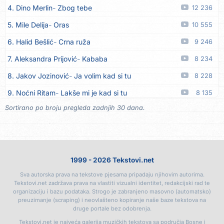
4. Dino Merlin
Zbog tebe
12 236
15. Dinacordi Luna Band
Prijatelji stari
08.08
5. Mile Delija
Oras
10 555
16. Dinacordi Luna Band
Nikada saznati neću
08.08
6. Halid Bešlić
Crna ruža
9 246
17. Tereza Kesovija
Ljubavi nestaju
08.08
7. Aleksandra Prijović
Kababa
8 234
18. Tereza Kesovija
Trebaš mi noćas
08.08
8. Jakov Jozinović
Ja volim kad si tu
8 228
19. Slobodan Batjarević Čobe
E borjako oro
07.08
9. Noćni Ritam
Lakše mi je kad si tu
8 135
20. Dinacordi Luna Band
Sreću zovem tvojim imenom
07.08
Sortirano po broju pregleda zadnjih 30 dana.
10. Halid Bešlić
Ljiljani
7 727
21. Dinacordi Luna Band
Tamburaši
07.08
11. Aleksandra Prijović
Macho man
7 357
22. Dinacordi Luna Band
Tvoja šutnja
07.08
12. Faraon
Hello Kitty
7 193
23. Tamara Brusić
Neću kuhat´, neću prat´
07.08
1999 - 2026 Tekstovi.net
13. Vesna Zmijanac
Ovo u grudima
6 759
24. Grupa TNT Rijeka
Via Roma, nikad doma
07.08
Sva autorska prava na tekstove pjesama pripadaju njihovim autorima.
14. Džej Ramadanovski
Ova mačka do mene
6 401
25. Zaim Imamović
Kada moja mladost prođe
07.08
Tekstovi.net zadržava prava na vlastiti vizualni identitet, redakcijski rad te
organizaciju i bazu podataka. Strogo je zabranjeno masovno (automatsko)
15. Noćni Ritam
Rekla si mi
6 395
26. Azra Husarkić
Do zadnje kapi
07.08
preuzimanje (scraping) i neovlašteno kopiranje naše baze tekstova na
druge portale bez odobrenja.
16. Karlo!
Mon amour
6 394
27. Dinacordi Luna Band
Noći moje besane
07.08
Tekstovi.net je najveća galerija muzičkih tekstova sa područja Bosne i