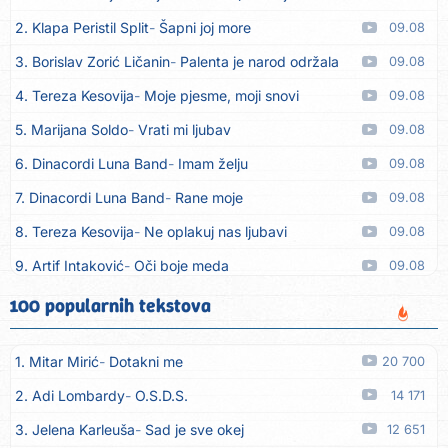
2. Klapa Peristil Split
Šapni joj more
09.08
3. Borislav Zorić Ličanin
Palenta je narod održala
09.08
4. Tereza Kesovija
Moje pjesme, moji snovi
09.08
5. Marijana Soldo
Vrati mi ljubav
09.08
6. Dinacordi Luna Band
Imam želju
09.08
7. Dinacordi Luna Band
Rane moje
09.08
8. Tereza Kesovija
Ne oplakuj nas ljubavi
09.08
9. Artif Intaković
Oči boje meda
09.08
10. Rifat Tepić
Iza tamnih zavjesa
09.08
100 popularnih tekstova
11. Dinacordi Luna Band
Srce svoje neću drugoj dati
09.08
1. Mitar Mirić
Dotakni me
20 700
12. Dreletronic
Vumrl mi je pajcek moj
08.08
2. Adi Lombardy
O.S.D.S.
14 171
13. Dinacordi Luna Band
Zora plava
08.08
3. Jelena Karleuša
Sad je sve okej
12 651
14. Dinacordi Luna Band
Imam sve, fališ ti
08.08