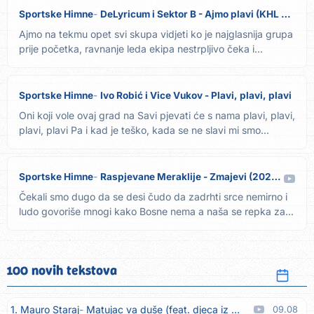
Sportske Himne
DeLyricum i Sektor B - Ajmo plavi (KHL Medveščak ZG)
Ajmo na tekmu opet svi skupa vidjeti ko je najglasnija grupa
prije početka, ravnanje leda ekipa nestrpljivo čeka i...
Sportske Himne
Ivo Robić i Vice Vukov - Plavi, plavi, plavi
Oni koji vole ovaj grad na Savi pjevati će s nama plavi, plavi,
plavi, plavi Pa i kad je teško, kada se ne slavi mi smo...
Sportske Himne
Raspjevane Meraklije - Zmajevi (2026.)
Čekali smo dugo da se desi čudo da zadrhti srce nemirno i
ludo govoriše mnogi kako Bosne nema a naša se repka za...
100 novih tekstova
1. Mauro Staraj
Matujac va duše (feat. djeca iz Matulja)
09.08