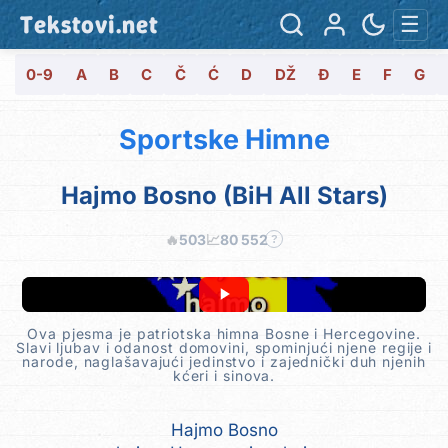
Tekstovi.net
☰
0-9
A
B
C
Č
Ć
D
DŽ
Đ
E
F
G
Sportske Himne
Hajmo Bosno (BiH All Stars)
🔥
503
📈
80 552
?
Ova pjesma je patriotska himna Bosne i Hercegovine.
Slavi ljubav i odanost domovini, spominjući njene regije i
narode, naglašavajući jedinstvo i zajednički duh njenih
kćeri i sinova.
Hajmo Bosno