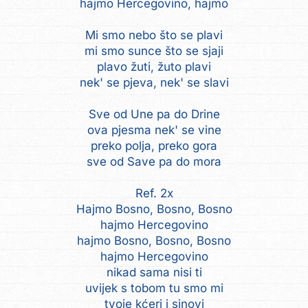
hajmo Hercegovino, hajmo
Mi smo nebo što se plavi
mi smo sunce što se sjaji
plavo žuti, žuto plavi
nek' se pjeva, nek' se slavi
Sve od Une pa do Drine
ova pjesma nek' se vine
preko polja, preko gora
sve od Save pa do mora
Ref. 2x
Hajmo Bosno, Bosno, Bosno
hajmo Hercegovino
hajmo Bosno, Bosno, Bosno
hajmo Hercegovino
nikad sama nisi ti
uvijek s tobom tu smo mi
tvoje kćeri i sinovi