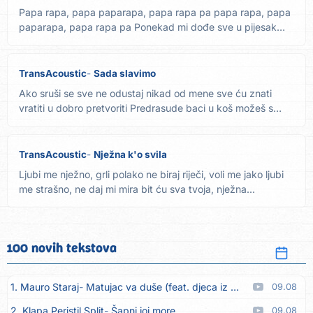
Papa rapa, papa paparapa, papa rapa pa papa rapa, papa
paparapa, papa rapa pa Ponekad mi dođe sve u pijesak
pretvorim...
TransAcoustic
Sada slavimo
Ako sruši se sve ne odustaj nikad od mene sve ću znati
vratiti u dobro pretvoriti Predrasude baci u koš možeš s
njima...
TransAcoustic
Nježna k'o svila
Ljubi me nježno, grli polako ne biraj riječi, voli me jako ljubi
me strašno, ne daj mi mira bit ću sva tvoja, nježna...
100 novih tekstova
1. Mauro Staraj
Matujac va duše (feat. djeca iz Matulja)
09.08
2. Klapa Peristil Split
Šapni joj more
09.08