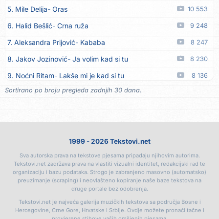
5. Mile Delija
Oras
10 553
16. Dinacordi Luna Band
Nikada saznati neću
08.08
6. Halid Bešlić
Crna ruža
9 248
17. Tereza Kesovija
Ljubavi nestaju
08.08
7. Aleksandra Prijović
Kababa
8 247
18. Tereza Kesovija
Trebaš mi noćas
08.08
8. Jakov Jozinović
Ja volim kad si tu
8 230
19. Slobodan Batjarević Čobe
E borjako oro
07.08
9. Noćni Ritam
Lakše mi je kad si tu
8 136
20. Dinacordi Luna Band
Sreću zovem tvojim imenom
07.08
Sortirano po broju pregleda zadnjih 30 dana.
10. Halid Bešlić
Ljiljani
7 735
21. Dinacordi Luna Band
Tamburaši
07.08
11. Aleksandra Prijović
Macho man
7 372
22. Dinacordi Luna Band
Tvoja šutnja
07.08
12. Faraon
Hello Kitty
7 198
23. Tamara Brusić
Neću kuhat´, neću prat´
07.08
1999 - 2026 Tekstovi.net
13. Vesna Zmijanac
Ovo u grudima
6 762
24. Grupa TNT Rijeka
Via Roma, nikad doma
07.08
Sva autorska prava na tekstove pjesama pripadaju njihovim autorima.
14. Noćni Ritam
Rekla si mi
6 413
25. Zaim Imamović
Kada moja mladost prođe
07.08
Tekstovi.net zadržava prava na vlastiti vizualni identitet, redakcijski rad te
organizaciju i bazu podataka. Strogo je zabranjeno masovno (automatsko)
15. Džej Ramadanovski
Ova mačka do mene
6 408
26. Azra Husarkić
Do zadnje kapi
07.08
preuzimanje (scraping) i neovlašteno kopiranje naše baze tekstova na
druge portale bez odobrenja.
16. Karlo!
Mon amour
6 395
27. Dinacordi Luna Band
Noći moje besane
07.08
Tekstovi.net je najveća galerija muzičkih tekstova sa područja Bosne i
17. Amira Medunjanin
Pjevat ćemo šta nam srce zna
6 048
Hercegovine, Crne Gore, Hrvatske i Srbije. Ovdje možete pronaći tačne i
28. Pet za 5
Pozdravi mi Stubicu
07.08
provjerene stihove vaših omiljenih pjesama.