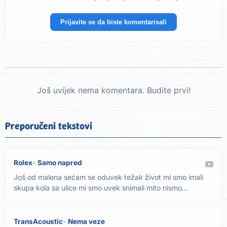
Prijavite se da biste komentarisali
Još uvijek nema komentara. Budite prvi!
Preporučeni tekstovi
Rolex
Samo napred
Još od malena sećam se oduvek težak život mi smo imali
skupa kola sa ulice mi smo uvek snimali mito nismo
primali,...
TransAcoustic
Nema veze