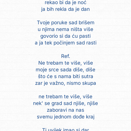
rekao bi da je noć
ja bih rekla da je dan
Tvoje poruke sad brišem
u njima nema ništa više
govorio si da ću pasti
a ja tek počinjem sad rasti
Ref.
Ne trebam te više, više
moje srce sada diše, diše
što će s nama biti sutra
zar je važno, nismo skupa
ne trebam te više, više
nek' se grad sad njiše, njiše
zaboravi na nas
svemu jednom dođe kraj
Ti uvijek imao si dar