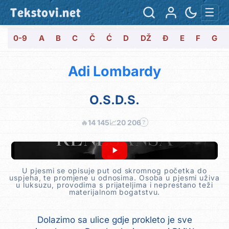
Tekstovi.net
☰
0-9
A
B
C
Č
Ć
D
DŽ
Đ
E
F
G
Adi Lombardy
O.S.D.S.
🔥
14 145
📈
20 206
?
U pjesmi se opisuje put od skromnog početka do
uspjeha, te promjene u odnosima. Osoba u pjesmi uživa
u luksuzu, provodima s prijateljima i neprestano teži
materijalnom bogatstvu.
Dolazimo sa ulice gdje prokleto je sve