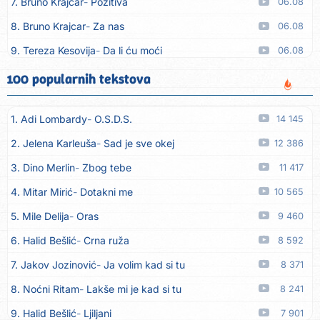
7. Bruno Krajcar
Pozitiva
06.08
8. Bruno Krajcar
Za nas
06.08
9. Tereza Kesovija
Da li ću moći
06.08
10. Lidija Bačić
Neka se vino toči (Nazdravlje)
06.08
100 popularnih tekstova
11. Karin Kuljanić
Nisi zavridel
06.08
1. Adi Lombardy
O.S.D.S.
14 145
12. Tamara Brusić
Nigdi ni lipo ko doma
06.08
2. Jelena Karleuša
Sad je sve okej
12 386
13. Tamara Brusić
Biž´mo ća
06.08
3. Dino Merlin
Zbog tebe
11 417
14. Rusko Richie
Bila si, bila
06.08
4. Mitar Mirić
Dotakni me
10 565
15. Rusko Richie
Ti i ja
06.08
5. Mile Delija
Oras
9 460
16. Azra Husarkić
Ako treba
06.08
6. Halid Bešlić
Crna ruža
8 592
17. Azra Husarkić
Ljubavnice
06.08
7. Jakov Jozinović
Ja volim kad si tu
8 371
18. Azra Husarkić
Zakon jačeg
06.08
8. Noćni Ritam
Lakše mi je kad si tu
8 241
19. Azra Husarkić
Premalo
06.08
9. Halid Bešlić
Ljiljani
7 901
20. Azra Husarkić
Omađijana
06.08