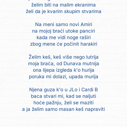
želim biti na malim ekranima
želi da je kvarim skupim stvarima
Na meni samo novi Amiri
na mojoj braći utoke panciri
kada me vidi noge raširi
zbog mene će počinit harakiri
Želim keš, keš više nego lutrija
moja braća, od Dunava mutnija
ona lijepa izgleda k'o hurija
poruka mi dolazi, upada murija
Njena guza k'o u JLo i Cardi B
baca stvari mi, kad se naljuti
hoće pažnju, želi se maziti
a ja želim samo masan keš napraviti