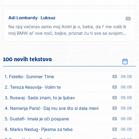
moje...
Adi Lombardy
Luksuz
Na njoj večeras samo moj Amiri je o, bebe, da l' me voliš ili
moj BMW al' ove noći, bejbe, priznat ću ti sve sa svojom...
100 novih tekstova
1. Fidellio
Summer Time
06.08
2. Tereza Kesovija
Volim te
06.08
3. Ruswaj
Sada znam, to je ljubav
06.08
4. Nemanja Panić
Daj mu sve što si dala meni
06.08
5. Gustafi
Imala je oči pospane
06.08
6. Marko Nedug
Pjesma za tebe
06.08