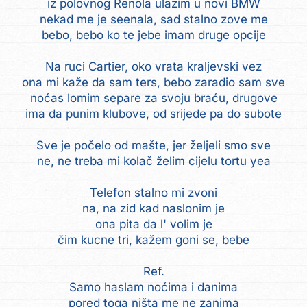
iz polovnog Renola ulazim u novi BMW
nekad me je seenala, sad stalno zove me
bebo, bebo ko te jebe imam druge opcije
Na ruci Cartier, oko vrata kraljevski vez
ona mi kaže da sam ters, bebo zaradio sam sve
noćas lomim separe za svoju braću, drugove
ima da punim klubove, od srijede pa do subote
Sve je počelo od mašte, jer željeli smo sve
ne, ne treba mi kolač želim cijelu tortu yea
Telefon stalno mi zvoni
na, na zid kad naslonim je
ona pita da l' volim je
čim kucne tri, kažem goni se, bebe
Ref.
Samo haslam noćima i danima
pored toga ništa me ne zanima