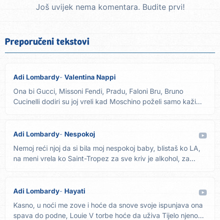
Još uvijek nema komentara. Budite prvi!
Preporučeni tekstovi
Adi Lombardy
Valentina Nappi
Ona bi Gucci, Missoni Fendi, Pradu, Faloni Bru, Bruno
Cucinelli dodiri su joj vreli kad Moschino poželi samo kaži
mi...
Adi Lombardy
Nespokoj
Nemoj reći njoj da si bila moj nespokoj baby, blistaš ko LA,
na meni vrela ko Saint-Tropez za sve kriv je alkohol, za...
Adi Lombardy
Hayati
Kasno, u noći me zove i hoće da snove svoje ispunjava ona
spava do podne, Louie V torbe hoće da uživa Tijelo njeno