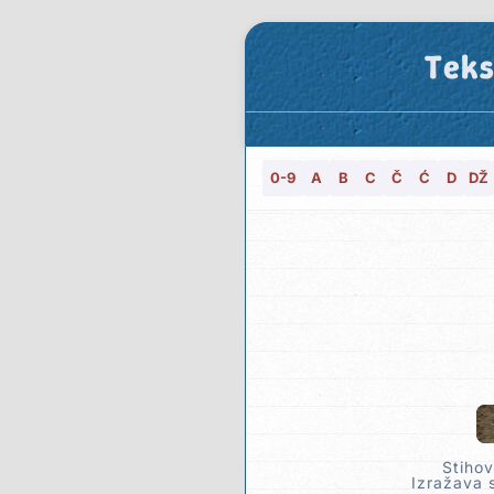
Teks
0-9
A
B
C
Č
Ć
D
DŽ
Stihov
Izražava s