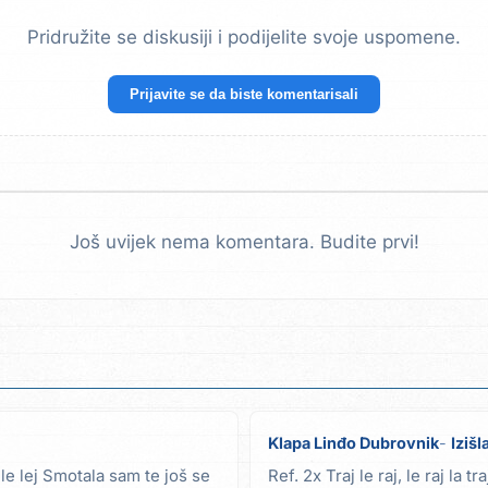
Pridružite se diskusiji i podijelite svoje uspomene.
Prijavite se da biste komentarisali
Još uvijek nema komentara. Budite prvi!
Klapa Linđo Dubrovnik
Izišl
le le lej Smotala sam te još se
Ref. 2x Traj le raj, le raj la traj