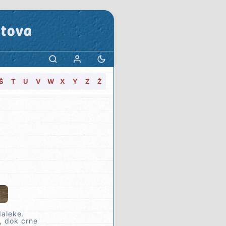
stova
Š
T
U
V
W
X
Y
Z
Ž
daleke.
t, dok crne