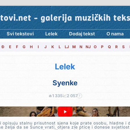
tovi.net - galerija muzičkih tek
Svi tekstovi
Lelek
Dodaj tekst
O nama
Đ
E
F
G
H
I
J
K
L
LJ
M
N
NJ
O
P
Q
R
S
Lelek
Syenke
🔥
1 335
📈
2 057
?
i opisuju stalnu prisutnost sjena koje prate osobu, hladne i 
e želja da se Sunce vrati, otjera zle ptice i donese svjetlos