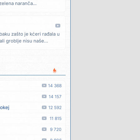
je zelena naranča...
 baku zašto je kćeri rađala u
li groblje nisu naše
14 368
14 157
 okej
12 592
11 815
9 720