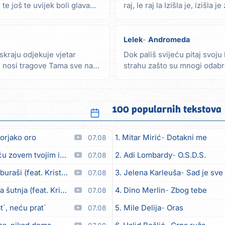
e još te uvijek boli glava...
raj, le raj la Izišla je, izišla 
Lelek
Andromeda
skraju odjekuje vjetar
Dok pališ svijeću pitaj svoju
ni nosi tragove Tama sve nas
strahu zašto su mnogi odabra
majke...
100 popularnih tekstova
orjako oro
1. Mitar Mirić
Dotakni me
07.08
em tvojim imenom (feat. Kristina Smetko)
2. Adi Lombardy
O.S.D.S.
07.08
aši (feat. Kristina Smetko)
3. Jelena Karleuša
Sad je sve
07.08
utnja (feat. Kristina Smetko)
4. Dino Merlin
Zbog tebe
07.08
´, neću prat´
5. Mile Delija
Oras
07.08