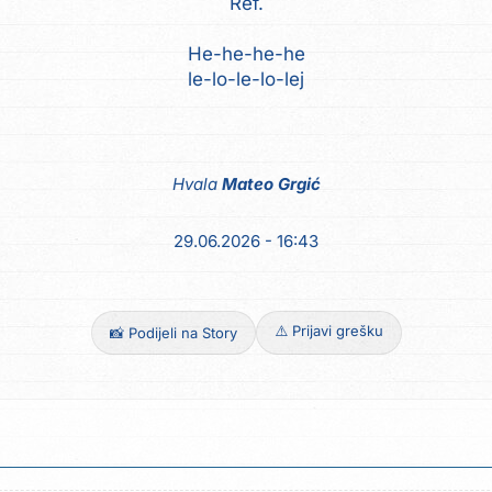
Ref.
He-he-he-he
le-lo-le-lo-lej
Hvala
Mateo Grgić
29.06.2026 - 16:43
⚠️ Prijavi grešku
📸 Podijeli na Story