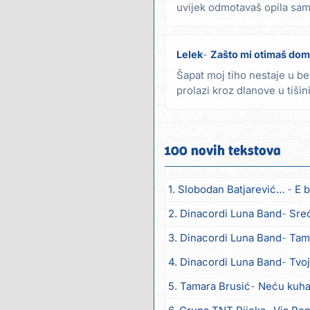
uvijek odmotavaš opila sam t
Lelek
Zašto mi otimaš dom
Šapat moj tiho nestaje u be
prolazi kroz dlanove u tiši
prekriva no i...
100 novih tekstova
1. Slobodan Batjarević Čobe
E b
2. Dinacordi Luna Band
Sreću zov
3. Dinacordi Luna Band
Tambur
4. Dinacordi Luna Band
Tvoja š
5. Tamara Brusić
Neću kuhat