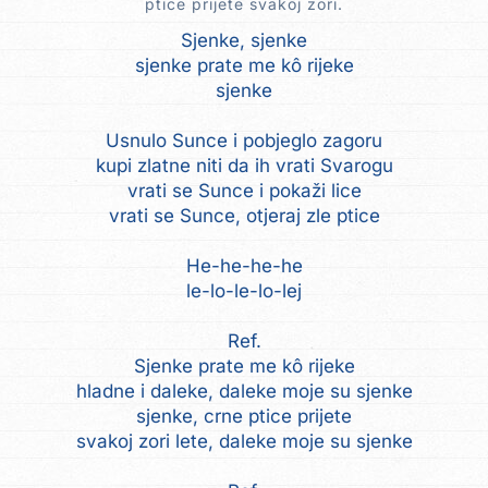
ptice prijete svakoj zori.
Sjenke, sjenke
sjenke prate me kô rijeke
sjenke
Usnulo Sunce i pobjeglo zagoru
kupi zlatne niti da ih vrati Svarogu
vrati se Sunce i pokaži lice
vrati se Sunce, otjeraj zle ptice
He-he-he-he
le-lo-le-lo-lej
Ref.
Sjenke prate me kô rijeke
hladne i daleke, daleke moje su sjenke
sjenke, crne ptice prijete
svakoj zori lete, daleke moje su sjenke