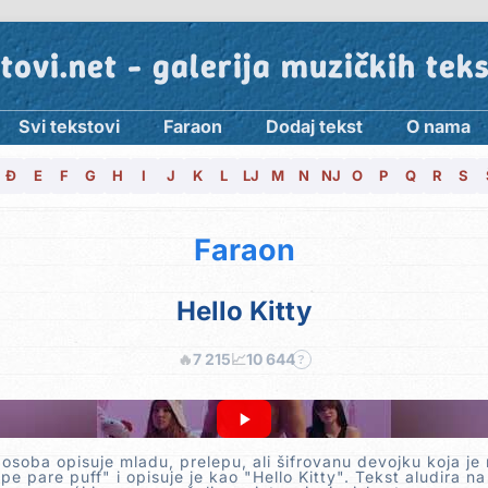
tovi.net - galerija muzičkih tek
Svi tekstovi
Faraon
Dodaj tekst
O nama
Đ
E
F
G
H
I
J
K
L
LJ
M
N
NJ
O
P
Q
R
S
Faraon
Hello Kitty
🔥
7 215
📈
10 644
?
 osoba opisuje mladu, prelepu, ali šifrovanu devojku koja je
ype pare puff" i opisuje je kao "Hello Kitty". Tekst aludira n