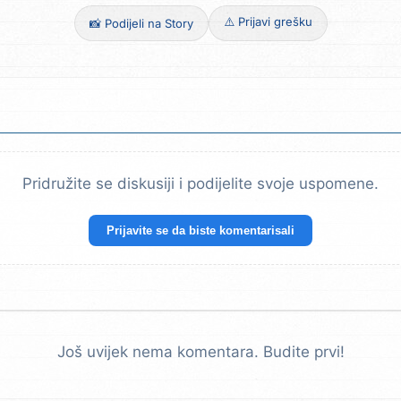
⚠️ Prijavi grešku
📸 Podijeli na Story
Pridružite se diskusiji i podijelite svoje uspomene.
Prijavite se da biste komentarisali
Još uvijek nema komentara. Budite prvi!