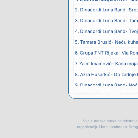
2. Dinacordi Luna Band
Sreću zov
3. Dinacordi Luna Band
Tambur
4. Dinacordi Luna Band
Tvoja š
5. Tamara Brusić
Neću kuhat
6. Grupa TNT Rijeka
Via Ro
7. Zaim Imamović
Kada moja
8. Azra Husarkić
Do zadnje 
9. Dinacordi Luna Band
Noć
10. Pet za 5
Pozdravi mi Stu
11. Dinacordi Luna Band
Anđ
12. Vesna Kartuš
Vrati se
Sva autorska prava na tekstove p
organizaciju i bazu podataka. Stro
13. Severina
Pozovi me ti (