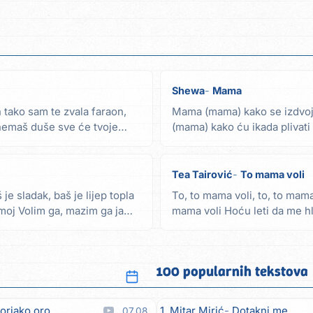
Shewa
Mama
 tako sam te zvala faraon,
Mama (mama) kako se izdvoji
 nemaš duše sve će tvoje
(mama) kako ću ikada pliva
kako kad se još...
Tea Tairović
To mama voli
 je sladak, baš je lijep topla
To, to mama voli, to, to mama 
 moj Volim ga, mazim ga ja
mama voli Hoću leti da me hlad
100 popularnih tekstova
orjako oro
1. Mitar Mirić
Dotakni me
07.08