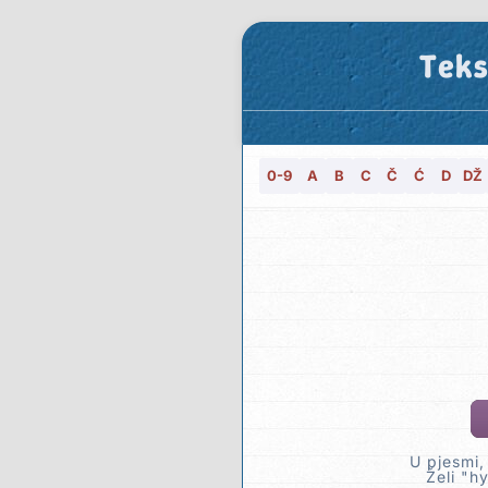
Teks
0-9
A
B
C
Č
Ć
D
DŽ
U pjesmi,
Želi "h