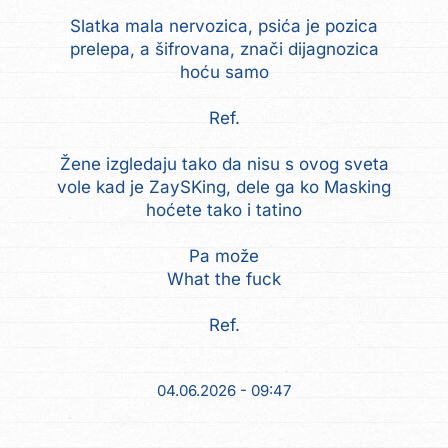
Slatka mala nervozica, psića je pozica
prelepa, a šifrovana, znači dijagnozica
hoću samo
Ref.
Žene izgledaju tako da nisu s ovog sveta
vole kad je ZaySKing, dele ga ko Masking
hoćete tako i tatino
Pa može
What the fuck
Ref.
04.06.2026 - 09:47