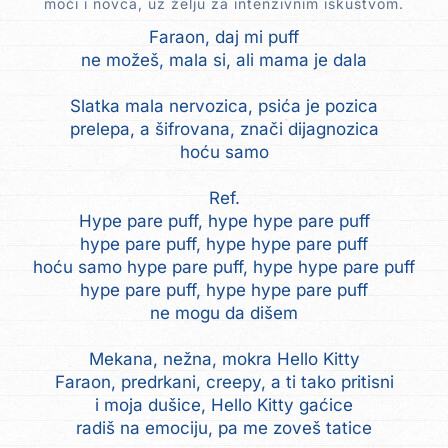
moći i novca, uz želju za intenzivnim iskustvom.
Faraon, daj mi puff
ne možeš, mala si, ali mama je dala
Slatka mala nervozica, psića je pozica
prelepa, a šifrovana, znači dijagnozica
hoću samo
Ref.
Hype pare puff, hype hype pare puff
hype pare puff, hype hype pare puff
hoću samo hype pare puff, hype hype pare puff
hype pare puff, hype hype pare puff
ne mogu da dišem
Mekana, nežna, mokra Hello Kitty
Faraon, predrkani, creepy, a ti tako pritisni
i moja dušice, Hello Kitty gaćice
radiš na emociju, pa me zoveš tatice