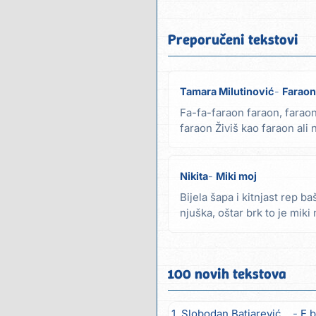
Preporučeni tekstovi
Tamara Milutinović
Faraon
Fa-fa-faraon faraon, faraon
faraon Živiš kao faraon ali
piramide brzo...
Nikita
Miki moj
Bijela šapa i kitnjast rep baš
njuška, oštar brk to je miki
on...
100 novih tekstova
1. Slobodan Batjarević Čobe
E b