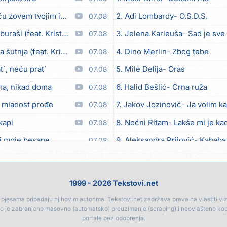
em tvojim imenom (feat. Kristina Smetko)
2. Adi Lombardy
O.S.D.S.
07.08
aši (feat. Kristina Smetko)
3. Jelena Karleuša
Sad je sve
07.08
utnja (feat. Kristina Smetko)
4. Dino Merlin
Zbog tebe
07.08
´, neću prat´
5. Mile Delija
Oras
07.08
ma, nikad doma
6. Halid Bešlić
Crna ruža
07.08
 mladost prođe
7. Jakov Jozinović
Ja volim ka
07.08
kapi
8. Noćni Ritam
Lakše mi je kad
07.08
i moje besane
9. Aleksandra Prijović
Kababa
07.08
bicu
10. Halid Bešlić
Ljiljani
07.08
eo moj
11. Aleksandra Prijović
Macho
07.08
1999 - 2026 Tekstovi.net
12. Faraon
Hello Kitty
07.08
jesama pripadaju njihovim autorima. Tekstovi.net zadržava prava na vlastiti vizua
go je zabranjeno masovno (automatsko) preuzimanje (scraping) i neovlašteno ko
Anksiozna)
13. Noćni Ritam
Rekla si mi
06.08
portale bez odobrenja.