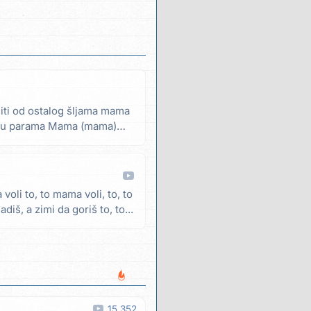
ti od ostalog šljama mama
ti u parama Mama (mama)
voli to, to mama voli, to, to
iš, a zimi da goriš to, to...
15 352