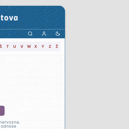
stova
Š
T
U
V
W
X
Y
Z
Ž
 nervozna.
a odnose