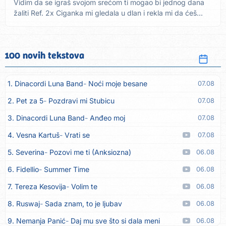
Vidim da se igraš svojom srećom ti mogao bi jednog dana
žaliti Ref. 2x Ciganka mi gledala u dlan i rekla mi da ćeš...
100 novih tekstova
1. Dinacordi Luna Band
Noći moje besane
07.08
2. Pet za 5
Pozdravi mi Stubicu
07.08
3. Dinacordi Luna Band
Anđeo moj
07.08
4. Vesna Kartuš
Vrati se
07.08
5. Severina
Pozovi me ti (Anksiozna)
06.08
6. Fidellio
Summer Time
06.08
7. Tereza Kesovija
Volim te
06.08
8. Ruswaj
Sada znam, to je ljubav
06.08
9. Nemanja Panić
Daj mu sve što si dala meni
06.08