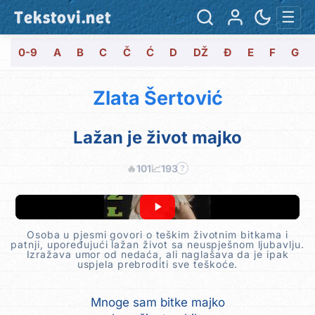
Tekstovi.net
☰
0-9
A
B
C
Č
Ć
D
DŽ
Đ
E
F
G
Zlata Šertović
Lažan je život majko
🔥
101
📈
193
?
Osoba u pjesmi govori o teškim životnim bitkama i
patnji, upoređujući lažan život sa neuspješnom ljubavlju.
Izražava umor od nedaća, ali naglašava da je ipak
uspjela prebroditi sve teškoće.
Mnoge sam bitke majko