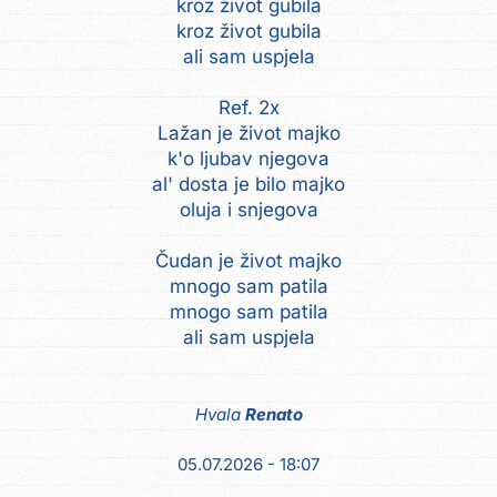
kroz život gubila
kroz život gubila
ali sam uspjela
Ref. 2x
Lažan je život majko
k'o ljubav njegova
al' dosta je bilo majko
oluja i snjegova
Čudan je život majko
mnogo sam patila
mnogo sam patila
ali sam uspjela
Hvala
Renato
05.07.2026 - 18:07