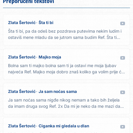
Preporučeni tekstovi
Zlata Šertović
Šta ti bi
Šta ti bi, pa da odeš bez pozdrava putevima nekim ludim i
ostaviš mene mladu da se jutrom sama budim Ref. Šta ti
bi,...
Zlata Šertović
Majko moja
Bolna sam ti majko bolna sam ti ja ostavi me moja ljubav
najveća Ref. Majko moja dobro znaš koliko ga volim prije ću
ti...
Zlata Šertović
Ja sam noćas sama
Ja sam noćas sama nigđe nikog nemam a tako bih željela
da imam druga svog Ref. 2x Da mi je neko da me mazi da
me grli,...
Zlata Šertović
Ciganka mi gledala u dlan