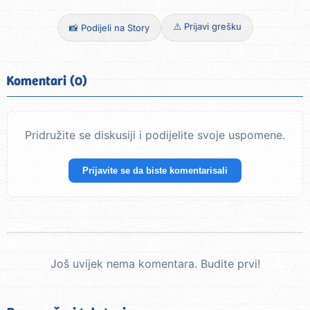
⚠️ Prijavi grešku
📸 Podijeli na Story
Komentari (0)
Pridružite se diskusiji i podijelite svoje uspomene.
Prijavite se da biste komentarisali
Još uvijek nema komentara. Budite prvi!