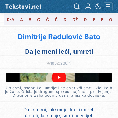
Tekstovi.net
☰
0-9
A
B
C
Č
Ć
D
DŽ
Đ
E
F
G
Dimitrije Radulović Bato
Da je meni leći, umreti
🔥
103
📈
208
?
U pjesmi, osoba želi umrijeti ne osjetivši smrt i vidi ko bi
je žalio. Otišla je dragom, uprkos majčinom protivljenju.
Dragi bi je žalio godinu dana, a majka dovijeka.
Da je meni, lale moje, leći i umreti
umreti, lale moje, smrti ne vidjeti