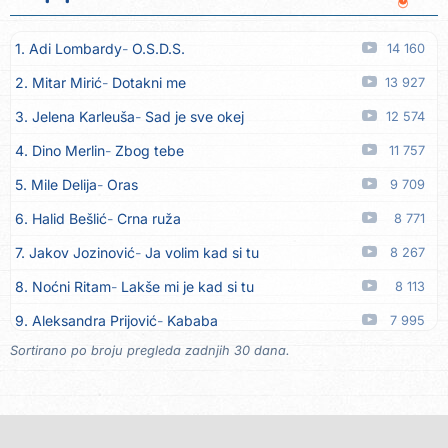
11. Dinacordi Luna Band
Anđeo moj
07.08
1. Adi Lombardy
O.S.D.S.
14 160
12. Vesna Kartuš
Vrati se
07.08
2. Mitar Mirić
Dotakni me
13 927
13. Severina
Pozovi me ti (Anksiozna)
06.08
3. Jelena Karleuša
Sad je sve okej
12 574
14. Fidellio
Summer Time
06.08
4. Dino Merlin
Zbog tebe
11 757
15. Tereza Kesovija
Volim te
06.08
5. Mile Delija
Oras
9 709
16. Ruswaj
Sada znam, to je ljubav
06.08
6. Halid Bešlić
Crna ruža
8 771
17. Nemanja Panić
Daj mu sve što si dala meni
06.08
7. Jakov Jozinović
Ja volim kad si tu
8 267
18. Gustafi
Imala je oči pospane
06.08
8. Noćni Ritam
Lakše mi je kad si tu
8 113
19. Marko Nedug
Pjesma za tebe
06.08
9. Aleksandra Prijović
Kababa
7 995
20. Bruno Krajcar
Pozitiva
06.08
Sortirano po broju pregleda zadnjih 30 dana.
10. Halid Bešlić
Ljiljani
7 826
21. Bruno Krajcar
Za nas
06.08
11. Aleksandra Prijović
Macho man
7 346
22. Tereza Kesovija
Da li ću moći
06.08
12. Faraon
Hello Kitty
7 246
23. Lidija Bačić
Neka se vino toči (Nazdravlje)
06.08