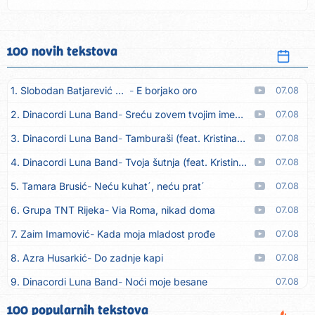
san...
100 novih tekstova
1. Slobodan Batjarević Čobe
E borjako oro
07.08
2. Dinacordi Luna Band
Sreću zovem tvojim imenom (feat. Kristina Smetko)
07.08
3. Dinacordi Luna Band
Tamburaši (feat. Kristina Smetko)
07.08
4. Dinacordi Luna Band
Tvoja šutnja (feat. Kristina Smetko)
07.08
5. Tamara Brusić
Neću kuhat´, neću prat´
07.08
6. Grupa TNT Rijeka
Via Roma, nikad doma
07.08
7. Zaim Imamović
Kada moja mladost prođe
07.08
8. Azra Husarkić
Do zadnje kapi
07.08
9. Dinacordi Luna Band
Noći moje besane
07.08
10. Pet za 5
Pozdravi mi Stubicu
07.08
100 popularnih tekstova