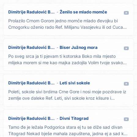
Dimitrije Radulović Bato
Ženilo se mlado momče
Prolazilo Crnom Gorom jedno momče mlado đevojku bi
Crnogorku oženio rado Ref. Milijanu Vasojevku ili od Cuca
curu neku...
Dimitrije Radulović Bato
Biser Južnog mora
Po sveg srca ja ti pjevam ti kotorska Boko mila mjesto
mlijeka morem si me kao majka zadojila Volim tvoje svako
mjesto...
Dimitrije Radulović Bato
Leti sivi sokole
Poleti, sokole sivi brdima Crne Gore i nosi moje pozdrave iz
zemlje ove daleke Ref. Leti, sivi sokole kroz klisure i...
Dimitrije Radulović Bato
Divni Titograd
Tamo đe je ležala Podgorica stara ej tu se diže sad divan
Titograd Nekad bješe mahala zapuštena, jadna ej a sad kao