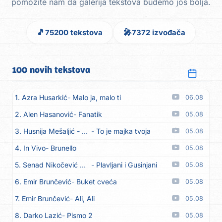
pomozite nam da galerija tekstova budemo još bolja.
🎵
🎤
75200 tekstova
7372 izvođača
100 novih tekstova
1. Azra Husarkić
Malo ja, malo ti
06.08
2. Alen Hasanović
Fanatik
05.08
3. Husnija Mešaljić - Hule
To je majka tvoja
05.08
4. In Vivo
Brunello
05.08
5. Senad Nikočević Niki
Plavljani i Gusinjani
05.08
6. Emir Brunčević
Buket cveća
05.08
7. Emir Brunčević
Ali, Ali
05.08
8. Darko Lazić
Pismo 2
05.08