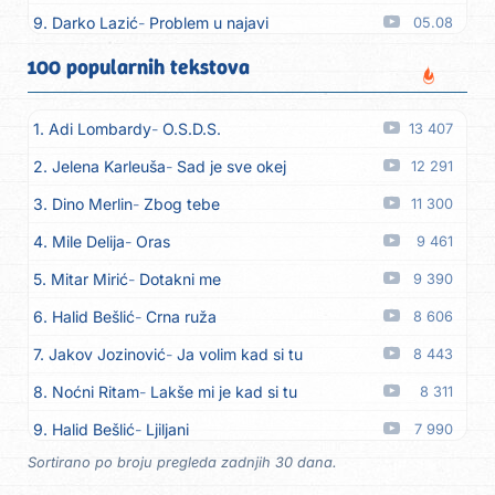
9. Darko Lazić
Problem u najavi
05.08
10. Aleksandra Đuranović
Kao zver
05.08
100 popularnih tekstova
11. Meliha Imširović
Čujem mili
05.08
1. Adi Lombardy
O.S.D.S.
13 407
12. Tereza Kesovija
Prvi cvijet
05.08
2. Jelena Karleuša
Sad je sve okej
12 291
13. Kopito
Ka´ list ol kaduje (Poput lista od kadulje)
05.08
3. Dino Merlin
Zbog tebe
11 300
14. Alen Polić
Rožica črljena
05.08
4. Mile Delija
Oras
9 461
15. Oliver Dragojević
Marjane, naš Marjane
05.08
5. Mitar Mirić
Dotakni me
9 390
16. Klapa Kaše Dubrovnik
Nisam srce našao na cesti
05.08
6. Halid Bešlić
Crna ruža
8 606
17. Grupa Makedonija
Ima edna moma
05.08
7. Jakov Jozinović
Ja volim kad si tu
8 443
18. Ljupka Dimitrovska
Javi se telefonom
05.08
8. Noćni Ritam
Lakše mi je kad si tu
8 311
19. Grupa 777
Kada zazvoni moj telefon
05.08
9. Halid Bešlić
Ljiljani
7 990
20. Grupa 777
Posljednja noć
05.08
Sortirano po broju pregleda zadnjih 30 dana.
10. Aleksandra Prijović
Kababa
7 904
21. Ljupka Dimitrovska
Voliš... ne voliš
05.08