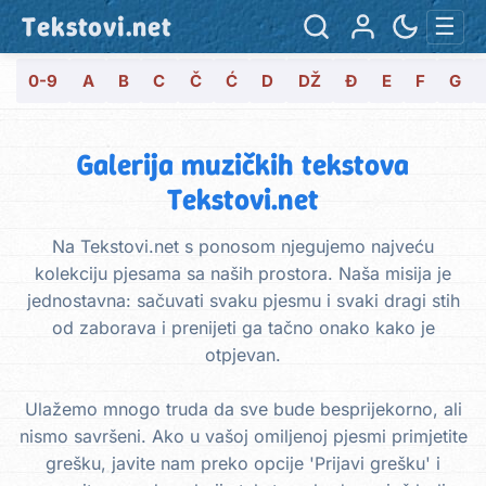
Tekstovi.net
☰
0-9
A
B
C
Č
Ć
D
DŽ
Đ
E
F
G
Galerija muzičkih tekstova
Tekstovi.net
Na Tekstovi.net s ponosom njegujemo najveću
kolekciju pjesama sa naših prostora. Naša misija je
jednostavna: sačuvati svaku pjesmu i svaki dragi stih
od zaborava i prenijeti ga tačno onako kako je
otpjevan.
Ulažemo mnogo truda da sve bude besprijekorno, ali
nismo savršeni. Ako u vašoj omiljenoj pjesmi primjetite
grešku, javite nam preko opcije 'Prijavi grešku' i