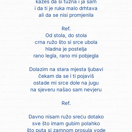
kažeš da si tužna i ja sam
i da ti je ruka malo drhtava
ali da se nisi promjenila
Ref.
Od stola, do stola
crna ružo što si srce ubola
hladna je postelja
rano legla, rano mi pobjegla
Dolazim na stara mjesta ljubavi
čekam da se i ti pojaviš
ostade mi srce dole na jugu
na sjeveru našao sam nevjeru
Ref.
Davno nisam ružo sreću dotako
sve što imam gubim polahko
što puta si zamnom prosula vode