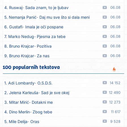
4. Ruswaj
Sada znam, to je ljubav
06.08
5. Nemanja Panić
Daj mu sve što si dala meni
06.08
6. Gustafi
Imala je oči pospane
06.08
7. Marko Nedug
Pjesma za tebe
06.08
8. Bruno Krajcar
Pozitiva
06.08
9. Bruno Krajcar
Za nas
06.08
10. Tereza Kesovija
Da li ću moći
06.08
100 popularnih tekstova
11. Lidija Bačić
Neka se vino toči (Nazdravlje)
06.08
1. Adi Lombardy
O.S.D.S.
14 152
12. Karin Kuljanić
Nisi zavridel
06.08
2. Jelena Karleuša
Sad je sve okej
12 490
13. Tamara Brusić
Nigdi ni lipo ko doma
06.08
3. Mitar Mirić
Dotakni me
12 273
14. Tamara Brusić
Biž´mo ća
06.08
4. Dino Merlin
Zbog tebe
11 617
15. Rusko Richie
Bila si, bila
06.08
5. Mile Delija
Oras
9 528
16. Rusko Richie
Ti i ja
06.08