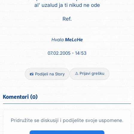
al' uzalud ja ti nikud ne ode
Ref.
Hvala
MeLcHe
07.02.2005 - 14:53
⚠️ Prijavi grešku
📸 Podijeli na Story
Komentari (0)
Pridružite se diskusiji i podijelite svoje uspomene.