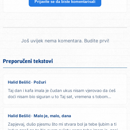
Prijavite se da biste komentarisali
Još uvijek nema komentara. Budite prvi!
Preporučeni tekstovi
Halid Bešlić
Požuri
Taj dan i kafa imala je čudan ukus nisam vjerovao da ćeš
doći nisam bio siguran u to Taj sat, vremena s tobom...
Halid Bešlić
Malo je, malo, dana
Zapjevaj, dušo pjesmu što mi stvara bol ja tebe ljubim a ti