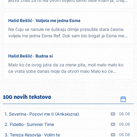
jedva znaš za to Na ovom svijetu samo tebe imam ja, znaj...
Halid Bešlić
Voljela me jedna Esma
Ne čuju se nanule ne šuškaju dimije presušila stara česma
voljela me jedna Esma Ref. Dok sam bio bogat ja Esma me
je...
Halid Bešlić
Budna si
Malo ko će ovog jutra da za mene pita, moli malo malo ko
će vrata sobe danas moje da otvori malo Malo ko će
povjerovat'...
100 novih tekstova
1. Severina
Pozovi me ti (Anksiozna)
06.08
2. Fidellio
Summer Time
06.08
3. Tereza Kesovija
Volim te
06.08