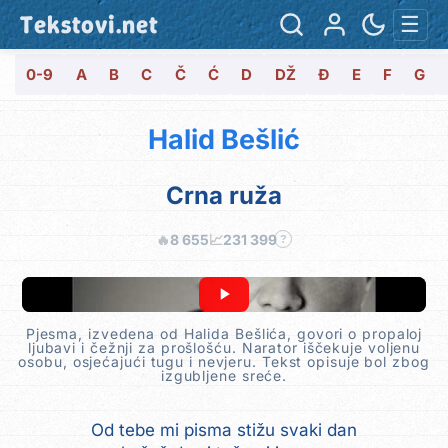
Tekstovi.net
☰
0-9
A
B
C
Č
Ć
D
DŽ
Đ
E
F
G
Halid Bešlić
Crna ruža
🔥
8 655
📈
231 399
?
Pjesma, izvedena od Halida Bešlića, govori o propaloj
ljubavi i čežnji za prošlošću. Narator iščekuje voljenu
osobu, osjećajući tugu i nevjeru. Tekst opisuje bol zbog
izgubljene sreće.
Od tebe mi pisma stižu svaki dan