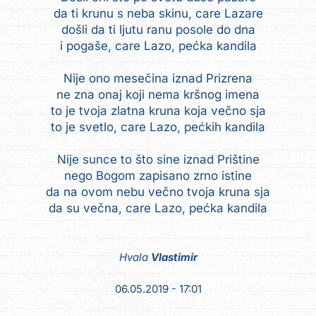
da ti krunu s neba skinu, care Lazare
došli da ti ljutu ranu posole do dna
i pogaše, care Lazo, pećka kandila
Nije ono mesečina iznad Prizrena
ne zna onaj koji nema kršnog imena
to je tvoja zlatna kruna koja večno sja
to je svetlo, care Lazo, pećkih kandila
Nije sunce to što sine iznad Prištine
nego Bogom zapisano zrno istine
da na ovom nebu večno tvoja kruna sja
da su večna, care Lazo, pećka kandila
Hvala
Vlastimir
06.05.2019 - 17:01