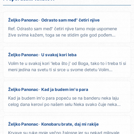
Željko Panonac
Odrasto sam međ' četiri njive
Ref. Odrasto sam međ' četiri njive tamo moje uspomene
žive svima kažem, toga se ne stidim gde god pođem
Vojvodinu vidim...
Željko Panonac
U svakoj kori leba
Volim te u svakoj kori 'leba što j' od Boga, tako to i treba ti si
meni jedina na svetu ti si srce u svome detetu Volim...
Željko Panonac
Kad ja budem im'o para
Kad ja budem im'o para popeću se na banderu neka laju
celog dana kerovi po našem selu Neka svako čuje neka
svako zna...
Željko Panonac
Konobaru brate, daj mi rakije
Krvave su ruke moje večno žalosne jer su nekad milovale