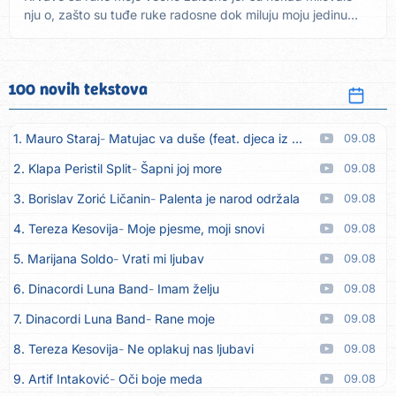
nju o, zašto su tuđe ruke radosne dok miluju moju jedinu
Ref....
100 novih tekstova
1. Mauro Staraj
Matujac va duše (feat. djeca iz Matulja)
09.08
2. Klapa Peristil Split
Šapni joj more
09.08
3. Borislav Zorić Ličanin
Palenta je narod održala
09.08
4. Tereza Kesovija
Moje pjesme, moji snovi
09.08
5. Marijana Soldo
Vrati mi ljubav
09.08
6. Dinacordi Luna Band
Imam želju
09.08
7. Dinacordi Luna Band
Rane moje
09.08
8. Tereza Kesovija
Ne oplakuj nas ljubavi
09.08
9. Artif Intaković
Oči boje meda
09.08