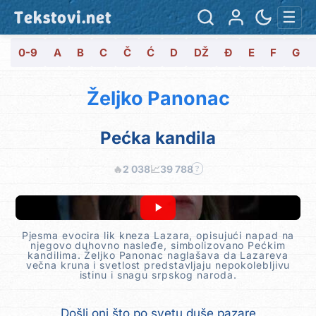
Tekstovi.net
☰
0-9
A
B
C
Č
Ć
D
DŽ
Đ
E
F
G
Željko Panonac
Pećka kandila
🔥
2 038
📈
39 788
?
Pjesma evocira lik kneza Lazara, opisujući napad na
njegovo duhovno nasleđe, simbolizovano Pećkim
kandilima. Željko Panonac naglašava da Lazareva
večna kruna i svetlost predstavljaju nepokolebljivu
istinu i snagu srpskog naroda.
Došli oni što po svetu duše pazare