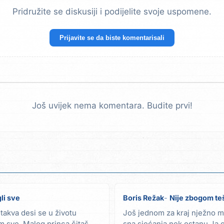
Pridružite se diskusiji i podijelite svoje uspomene.
Prijavite se da biste komentarisali
Još uvijek nema komentara. Budite prvi!
li sve
Boris Režak
Nije zbogom teš
 takva desi se u životu
Još jednom za kraj nježno m