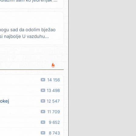
odlazim sam ko jedrenjak u
mogu sad da odolim bježao
si najbolje U vazduhu
14 156
13 498
 okej
12 547
11 709
9 652
8 743