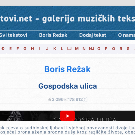
tovi.net - galerija muzičkih tek
Svi tekstovi
Boris Režak
Dodaj tekst
O nam
Đ
E
F
G
H
I
J
K
L
LJ
M
N
NJ
O
P
Q
R
S
Boris Režak
Gospodska ulica
🔥
3 096
📈
178 912
?
ak pjeva o sudbinskoj ljubavi i vječnoj povezanosti dvoje ljud
 osjećaj pronalaženja srodne duše kroz različite živote, obe