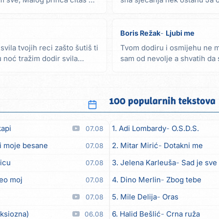
m sve, Malog princa čitaš mi
sna sjećanja nek ostanu Ja 
pustoj luci...
Boris Režak
Ljubi me
ila tvojih reci zašto šutiš ti
Tvom dodiru i osmijehu ne 
noć tražim dodir svila
sam od nevolje a shvatih da 
zaledi dah pod...
100 popularnih tekstova
kapi
1. Adi Lombardy
O.S.D.S.
07.08
i moje besane
2. Mitar Mirić
Dotakni me
07.08
icu
3. Jelena Karleuša
Sad je sve
07.08
eo moj
4. Dino Merlin
Zbog tebe
07.08
5. Mile Delija
Oras
07.08
nksiozna)
6. Halid Bešlić
Crna ruža
06.08