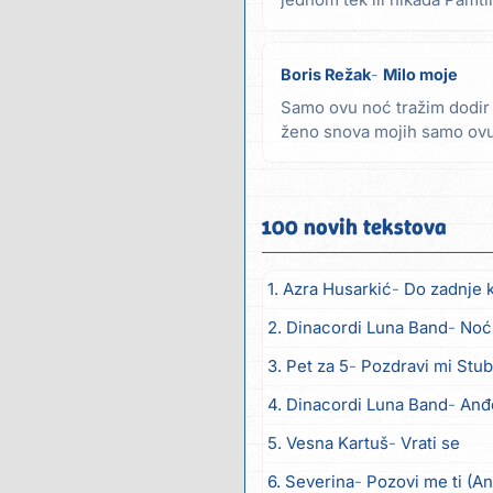
jednom tek ili nikada Pamti
vani...
Boris Režak
Milo moje
Samo ovu noć tražim dodir sv
ženo snova mojih samo ovu 
tvojih...
100 novih tekstova
1. Azra Husarkić
Do zadnje 
2. Dinacordi Luna Band
Noć
3. Pet za 5
Pozdravi mi Stub
4. Dinacordi Luna Band
Anđ
5. Vesna Kartuš
Vrati se
6. Severina
Pozovi me ti (A