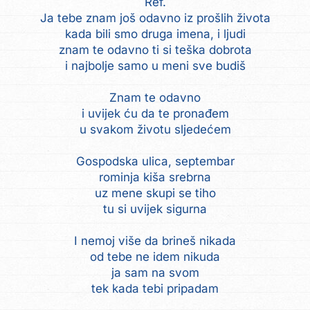
Ref.
Ja tebe znam još odavno iz prošlih života
kada bili smo druga imena, i ljudi
znam te odavno ti si teška dobrota
i najbolje samo u meni sve budiš
Znam te odavno
i uvijek ću da te pronađem
u svakom životu sljedećem
Gospodska ulica, septembar
rominja kiša srebrna
uz mene skupi se tiho
tu si uvijek sigurna
I nemoj više da brineš nikada
od tebe ne idem nikuda
ja sam na svom
tek kada tebi pripadam