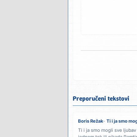
Preporučeni tekstovi
Boris Režak
Ti i ja smo mog
Ti i ja smo mogli sve ljubav