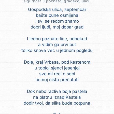
sigurnost u poznatoj gradskoj ulici.
Gospodska ulica, septembar
bašte pune osmijeha
i svi se redom znamo
dobri ljudi, moj dobar grad
I jedno poznato lice, odnekud
a vidim ga prvi put
toliko snova već u jednom pogledu
Dole, kraj Vrbasa, pod kestenom
u toploj sjenci jesenjoj
sve mi reci o sebi
nemoj ništa prećutati
Dok nebo razliva boje pastela
na platnu iznad Kastela
dodir tvoj, da slika bude potpuna