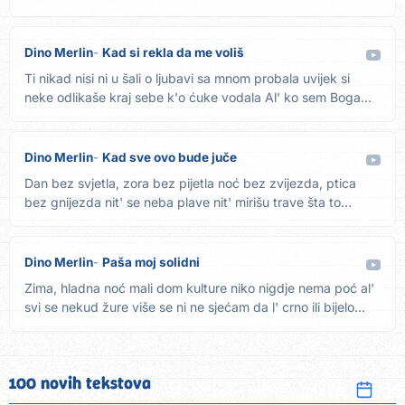
Dino Merlin
Kad si rekla da me voliš
Ti nikad nisi ni u šali o ljubavi sa mnom probala uvijek si
neke odlikaše kraj sebe k'o ćuke vodala Al' ko sem Boga
zna...
Dino Merlin
Kad sve ovo bude juče
Dan bez svjetla, zora bez pijetla noć bez zvijezda, ptica
bez gnijezda nit' se neba plave nit' mirišu trave šta to
tamo...
Dino Merlin
Paša moj solidni
Zima, hladna noć mali dom kulture niko nigdje nema poć al'
svi se nekud žure više se ni ne sjećam da l' crno ili bijelo...
100 novih tekstova