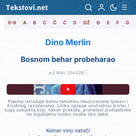
Tekstovi.net
☰
0-9
A
B
C
Č
Ć
D
DŽ
Đ
E
F
G
Dino Merlin
Bosnom behar probeharao
🔥
2 164
📈
314 528
?
Pjesma istražuje bolnu tematiku neuzvraćene ljubavi i
životnog razočaranja. Lirika opisuje unutrašnju borbu i
tugu subjekta koji, nakon prekida, pronalazi podsjetnike
na izgubljenu osobu svuda oko sebe.
Kelner vino natoči