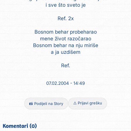
i sve što sveto je
Ref. 2x
Bosnom behar probeharao
mene život razočarao
Bosnom behar na nju miriše
a ja uzdišem
Ref.
07.02.2004 - 14:49
⚠️ Prijavi grešku
📸 Podijeli na Story
Komentari (0)