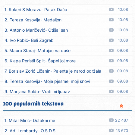
1. Rokeri S Moravu
Patak Dača
10.08
2. Tereza Kesovija
Medaljon
10.08
3. Antonio Maričević
Otiša’ san
10.08
4. Ivo Robić
Beli Zagreb
10.08
5. Mauro Staraj
Matujac va duše
09.08
6. Klapa Peristil Split
Šapni joj more
09.08
7. Borislav Zorić Ličanin
Palenta je narod održala
09.08
8. Tereza Kesovija
Moje pjesme, moji snovi
09.08
9. Marijana Soldo
Vrati mi ljubav
09.08
10. Dinacordi Luna Band
Imam želju
09.08
100 popularnih tekstova
11. Dinacordi Luna Band
Rane moje
09.08
1. Mitar Mirić
Dotakni me
22 467
12. Tereza Kesovija
Ne oplakuj nas ljubavi
09.08
2. Adi Lombardy
O.S.D.S.
13 670
13. Artif Intaković
Oči boje meda
09.08