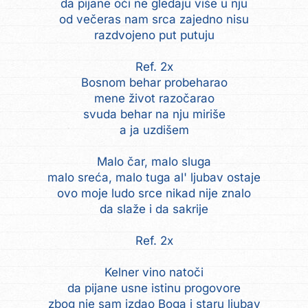
da pijane oči ne gledaju više u nju
od večeras nam srca zajedno nisu
razdvojeno put putuju
Ref. 2x
Bosnom behar probeharao
mene život razočarao
svuda behar na nju miriše
a ja uzdišem
Malo čar, malo sluga
malo sreća, malo tuga al' ljubav ostaje
ovo moje ludo srce nikad nije znalo
da slaže i da sakrije
Ref. 2x
Kelner vino natoči
da pijane usne istinu progovore
zbog nje sam izdao Boga i staru ljubav