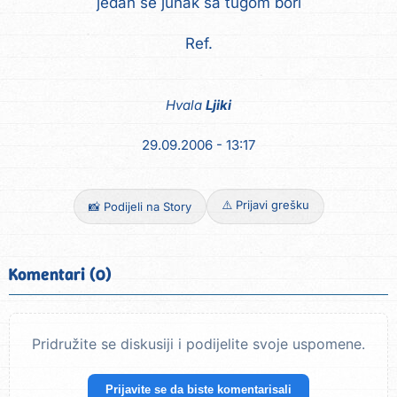
jedan se junak sa tugom bori
Ref.
Hvala
Ljiki
29.09.2006 - 13:17
⚠️ Prijavi grešku
📸 Podijeli na Story
Komentari (0)
Pridružite se diskusiji i podijelite svoje uspomene.
Prijavite se da biste komentarisali