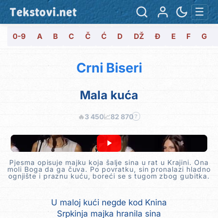
Tekstovi.net
☰
0-9
A
B
C
Č
Ć
D
DŽ
Đ
E
F
G
Crni Biseri
Mala kuća
🔥
3 450
📈
82 870
?
Pjesma opisuje majku koja šalje sina u rat u Krajini. Ona
moli Boga da ga čuva. Po povratku, sin pronalazi hladno
ognjište i praznu kuću, boreći se s tugom zbog gubitka.
U maloj kući negde kod Knina
Srpkinja majka hranila sina