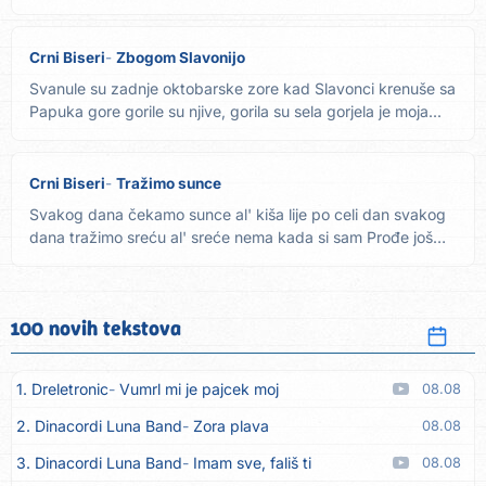
Crni Biseri
Zbogom Slavonijo
Svanule su zadnje oktobarske zore kad Slavonci krenuše sa
Papuka gore gorile su njive, gorila su sela gorjela je moja...
Crni Biseri
Tražimo sunce
Svakog dana čekamo sunce al' kiša lije po celi dan svakog
dana tražimo sreću al' sreće nema kada si sam Prođe još
jedan...
100 novih tekstova
1. Dreletronic
Vumrl mi je pajcek moj
08.08
2. Dinacordi Luna Band
Zora plava
08.08
3. Dinacordi Luna Band
Imam sve, fališ ti
08.08