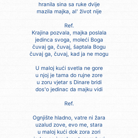
hranila sina sa ruke dvije
mazila majka, al' život nije
Ref.
Krajina pozvala, majka poslala
jedinca svoga, moleći Boga
čuvaj ga, čuvaj, šaptala Bogu
čuvaj ga, čuvaj, kad ja ne mogu
U maloj kući svetla ne gore
u njoj je tama do rujne zore
u zoru vjetar s Dinare bridi
dos'o jedinac da majku vidi
Ref.
Ognjište hladno, vatre ni žara
uzalud zove, evo me, stara
u maloj kući dok zora zori