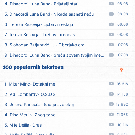
4. Dinacordi Luna Band
Prijatelji stari
08.08
5. Dinacordi Luna Band
Nikada saznati neću
08.08
6. Tereza Kesovija
Ljubavi nestaju
08.08
7. Tereza Kesovija
Trebaš mi noćas
08.08
8. Slobodan Batjarević Čobe
E borjako oro
07.08
9. Dinacordi Luna Band
Sreću zovem tvojim imenom (feat. Kristina Smetko)
07.08
10. Dinacordi Luna Band
Tamburaši (feat. Kristina Smetko)
07.08
100 popularnih tekstova
11. Dinacordi Luna Band
Tvoja šutnja (feat. Kristina Smetko)
07.08
1. Mitar Mirić
Dotakni me
16 618
12. Tamara Brusić
Neću kuhat´, neću prat´
07.08
2. Adi Lombardy
O.S.D.S.
14 158
13. Grupa TNT Rijeka
Via Roma, nikad doma
07.08
3. Jelena Karleuša
Sad je sve okej
12 692
14. Zaim Imamović
Kada moja mladost prođe
07.08
4. Dino Merlin
Zbog tebe
11 965
15. Azra Husarkić
Do zadnje kapi
07.08
5. Mile Delija
Oras
10 116
16. Dinacordi Luna Band
Noći moje besane
07.08