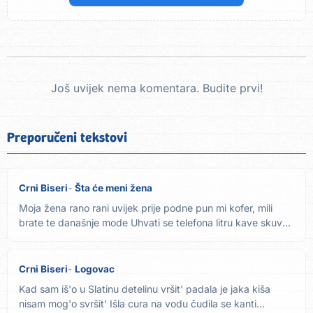
Još uvijek nema komentara. Budite prvi!
Preporučeni tekstovi
Crni Biseri
Šta će meni žena
Moja žena rano rani uvijek prije podne pun mi kofer, mili
brate te današnje mode Uhvati se telefona litru kave skuva
a...
Crni Biseri
Logovac
Kad sam iš'o u Slatinu detelinu vršit' padala je jaka kiša
nisam mog'o svršit' Išla cura na vodu čudila se kanti...