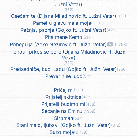
Južni Vetar)
(332)
Osećam te (Dijana Miladinović ft. Južni Vetar)
(337)
Pamet u glavu mala moja
(7 183)
Pažnja, pažnja (Gojko ft. Južni Vetar)
(420)
Pita mene Kemo
(537)
Pobegulja (Acko Nezirović ft. Južni Vetar)
(6 298)
Ponos i prkos se bore (Dijana Miladinović ft. Južni
Vetar)
(330)
Predsedniče, kupi Ladu (Gojko ft. Južni Vetar)
(256)
Prevarih se ludo
(341)
Pričaj mi
(413)
Prijatelj skitnica
(462)
Prijatelji budimo mi
(438)
Sećanje na Eminu
(7 958)
Siromah
(537)
Stani malo, ljubavi (Gojko ft. Južni Vetar)
(312)
Suzo moja
(2 759)