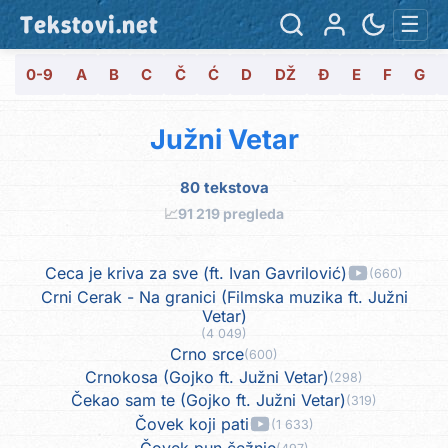
Tekstovi.net
☰
0-9
A
B
C
Č
Ć
D
DŽ
Đ
E
F
G
Južni Vetar
80 tekstova
📈
91 219 pregleda
Ceca je kriva za sve (ft. Ivan Gavrilović)
(660)
Crni Cerak - Na granici (Filmska muzika ft. Južni
Vetar)
(4 049)
Crno srce
(600)
Crnokosa (Gojko ft. Južni Vetar)
(298)
Čekao sam te (Gojko ft. Južni Vetar)
(319)
Čovek koji pati
(1 633)
Čovek pun čežnje