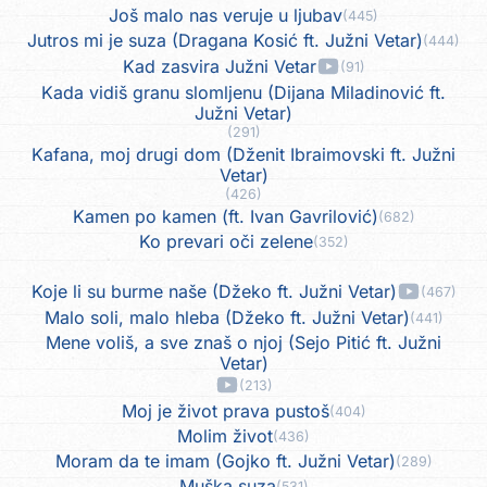
Još malo nas veruje u ljubav
(445)
Jutros mi je suza (Dragana Kosić ft. Južni Vetar)
(444)
Kad zasvira Južni Vetar
(91)
Kada vidiš granu slomljenu (Dijana Miladinović ft.
Južni Vetar)
(291)
Kafana, moj drugi dom (Dženit Ibraimovski ft. Južni
Vetar)
(426)
Kamen po kamen (ft. Ivan Gavrilović)
(682)
Ko prevari oči zelene
(352)
Koje li su burme naše (Džeko ft. Južni Vetar)
(467)
Malo soli, malo hleba (Džeko ft. Južni Vetar)
(441)
Mene voliš, a sve znaš o njoj (Sejo Pitić ft. Južni
Vetar)
(213)
Moj je život prava pustoš
(404)
Molim život
(436)
Moram da te imam (Gojko ft. Južni Vetar)
(289)
Muška suza
(531)