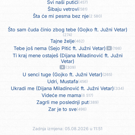
Svi naši putići
(457)
Šibaju vetrovi
(581)
Šta će mi pesma bez nje
(2 580)
Što sam čuda činio zbog tebe (Gojko ft. Južni Vetar)
(274)
Tajne želje
(462)
Tebe još nema (Sejo Pitić ft. Južni Vetar)
(198)
Ti kraj mene ostaješ (Dijana Miladinović ft. Južni
Vetar)
(309)
U senci tuge (Gojko ft. Južni Vetar)
(265)
Udri, Mustafa
(456)
Ukradi me (Dijana Miladinović ft. Južni Vetar)
(334)
Videće me mama
(6 517)
Zagrli me poslednji put
(389)
Zar je to sve
(496)
Zadnja izmjena: 05.08.2026 u 11:51