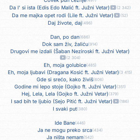
(497)
Da l' si ista (Edis Edo Malić ft. Južni Vetar)
(2 342)
Da me majka opet rodi (Lile ft. Južni Vetar)
(52)
Daj živote, daj
(496)
Dan, po dan
(686)
Dok sam živ, žaliću
(914)
Drugovi me izdali (Šaban Neziroski ft. Južni Vetar)
(2 304)
Eh, moja golubice
(485)
Eh, moja ljubavi (Dragana Kosić ft. Južni Vetar)
(3 415)
Gde si srećo, kako živiš
(606)
Godine mi lepo stoje (Gojko ft. Južni Vetar)
(351)
Hej, Lela, Lela (Gojko ft. Južni Vetar)
(379)
I sad bih te ljubio (Sejo Pitić ft. Južni Vetar)
(186)
I svaki put
(380)
Ide Bane
(446)
Ja ne mogu preko srca
(434)
Ja ništa nemam
(542)