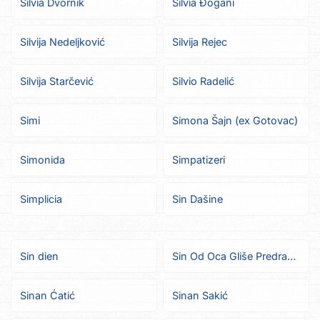
Silvia Dvornik
Silvia Đogani
Silvija Nedeljković
Silvija Rejec
Silvija Starčević
Silvio Radelić
Simi
Simona Šajn (ex Gotovac)
Simonida
Simpatizeri
Simplicia
Sin Dašine
Sin dien
Sin Od Oca Gliše Predrag Kretić
Sinan Ćatić
Sinan Sakić