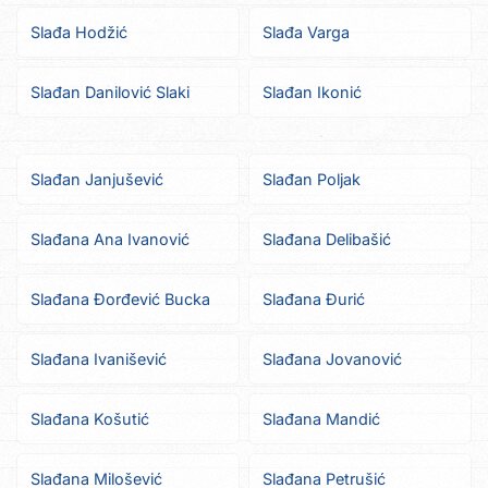
Slađa Hodžić
Slađa Varga
Slađan Danilović Slaki
Slađan Ikonić
Slađan Janjušević
Slađan Poljak
Slađana Ana Ivanović
Slađana Delibašić
Slađana Đorđević Bucka
Slađana Đurić
Slađana Ivanišević
Slađana Jovanović
Slađana Košutić
Slađana Mandić
Slađana Milošević
Slađana Petrušić