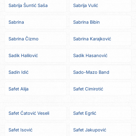
Sabrija Šuntić Saša
Sabrija Vulić
Sabrina
Sabrina Bibin
Sabrina Čizmo
Sabrina Karajković
Sadik Halilović
Sadik Hasanović
Sadin Idić
Sado-Mazo Band
Safet Alija
Safet Cimirotić
Safet Ćatović Veseli
Safet Egrlić
Safet Isović
Safet Jakupović