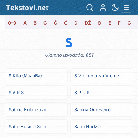
Tekstovi.net
☰
0-9
A
B
C
Č
Ć
D
DŽ
Đ
E
F
G
S
Ukupno izvođača:
651
S Killa (MaJaBa)
S Vremena Na Vreme
S.A.R.S.
S.P.U.K.
Sabina Kulauzović
Sabina Ogrešević
Sabit Husičić Šera
Sabri Hodžić