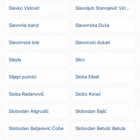
Slavko Vidović
Slavoljub Stanojević Virinac
Slavonia band
Slavonska Duša
Slavonske lole
Slavonski dukati
Slayla
Slicc
Slijepi putnici
Sloba Elbet
Sloba Radanović
Slobo Korać
Slobodan Aligrudić
Slobodan Bajić
Slobodan Batjarević Čobe
Slobodan Betulić Betula