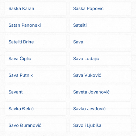
Saška Karan
Saška Popović
Satan Panonski
Sateliti
Sateliti Drine
Sava
Sava Čiplić
Sava Ludajić
Sava Putnik
Sava Vuković
Savant
Saveta Jovanović
Savka Đekić
Savko Jevđović
Savo Đuranović
Savo i Ljubiša