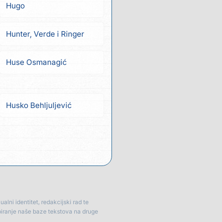
Hugo
Hunter, Verde i Ringer
Huse Osmanagić
Husko Behljuljević
lni identitet, redakcijski rad te
piranje naše baze tekstova na druge