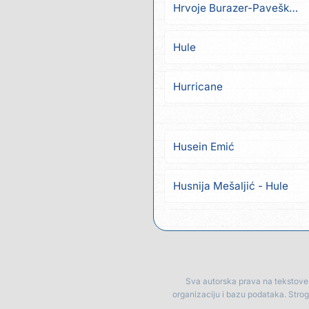
Hrvoje Burazer-Pavešković
Hule
Hurricane
Husein Emić
Husnija Mešaljić - Hule
Sva autorska prava na tekstove p
organizaciju i bazu podataka. Stro