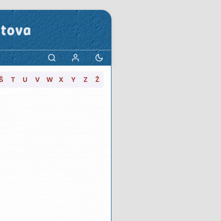
stova
Š
T
U
V
W
X
Y
Z
Ž