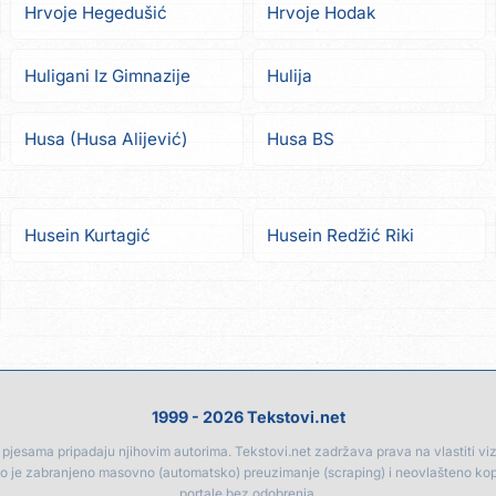
Hrvoje Hegedušić
Hrvoje Hodak
Huligani Iz Gimnazije
Hulija
Husa (Husa Alijević)
Husa BS
Husein Kurtagić
Husein Redžić Riki
1999 - 2026 Tekstovi.net
jesama pripadaju njihovim autorima. Tekstovi.net zadržava prava na vlastiti vizua
go je zabranjeno masovno (automatsko) preuzimanje (scraping) i neovlašteno ko
portale bez odobrenja.