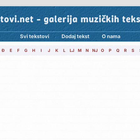
tovi.net - galerija muzičkih tek
Svi tekstovi
Dodaj tekst
O nama
Đ
E
F
G
H
I
J
K
L
LJ
M
N
NJ
O
P
Q
R
S