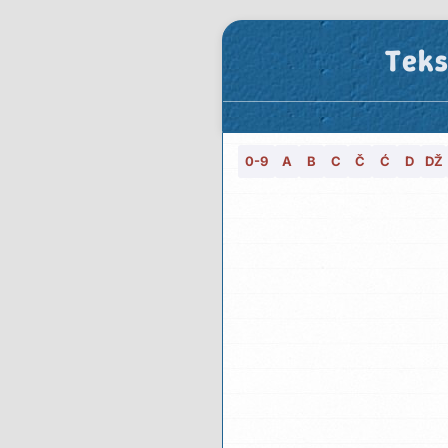
Teks
0-9
A
B
C
Č
Ć
D
DŽ