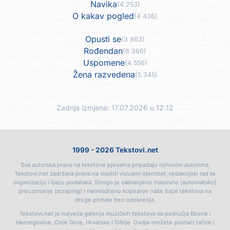
Navika
(4 253)
O kakav pogled
(4 436)
Opusti se
(3 863)
Rođendan
(6 366)
Uspomene
(4 556)
Žena razvedena
(5 345)
Zadnja izmjena: 17.07.2026 u 12:12
1999 - 2026 Tekstovi.net
Sva autorska prava na tekstove pjesama pripadaju njihovim autorima.
Tekstovi.net zadržava prava na vlastiti vizualni identitet, redakcijski rad te
organizaciju i bazu podataka. Strogo je zabranjeno masovno (automatsko)
preuzimanje (scraping) i neovlašteno kopiranje naše baze tekstova na
druge portale bez odobrenja.
Tekstovi.net je najveća galerija muzičkih tekstova sa područja Bosne i
Hercegovine, Crne Gore, Hrvatske i Srbije. Ovdje možete pronaći tačne i