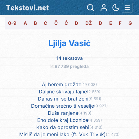
Tekstovi.net
☰
0-9
A
B
C
Č
Ć
D
DŽ
Đ
E
F
G
Ljilja Vasić
14 tekstova
📈
87 739 pregleda
Aj berem grožđe
(19 008)
Daljine skrivaju tajne
(2 559)
Danas mi se brat ženi
(9 591)
Domaćine srećno ti veselje
(9 927)
Duša ranjena
(4 190)
Eno dole kraj Loznice
(4 859)
Kako da oprostim sebi
(4 313)
Misliš da je meni lako (ft. Vuk Trivuk)
(4 473)