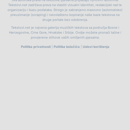
Tekstovi.net zadržava prava na vlastiti vizualni identitet, redakcijski rad te
organizaciju i bazu podataka. Strogo je zabranjeno masovno (automatsko)
preuzimanje (scraping) i neovlašteno kopiranje naše baze tekstova na
druge portale bez odobrenja.
Tekstovi.net je najveća galerija muzičkih tekstova sa područja Bosne i
Hercegovine, Crne Gore, Hrvatske i Srbije. Ovdje možete pronaći tačne i
provjerene stihove vaših omiljenih pjesama.
Politika privatnosti
|
Politika kolačića
|
Uslovi korištenja