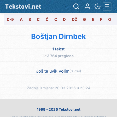
Tekstovi.net
☰
0-9
A
B
C
Č
Ć
D
DŽ
Đ
E
F
G
Boštjan Dirnbek
1 tekst
📈
3 764 pregleda
Još te uvik volim
(3 764)
Zadnja izmjena: 20.03.2026 u 23:24
1999 - 2026 Tekstovi.net
Sva autorska prava na tekstove pjesama pripadaju njihovim autorima.