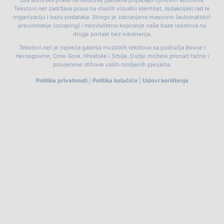
Tekstovi.net zadržava prava na vlastiti vizualni identitet, redakcijski rad te
organizaciju i bazu podataka. Strogo je zabranjeno masovno (automatsko)
preuzimanje (scraping) i neovlašteno kopiranje naše baze tekstova na
druge portale bez odobrenja.
Tekstovi.net je najveća galerija muzičkih tekstova sa područja Bosne i
Hercegovine, Crne Gore, Hrvatske i Srbije. Ovdje možete pronaći tačne i
provjerene stihove vaših omiljenih pjesama.
Politika privatnosti
|
Politika kolačića
|
Uslovi korištenja