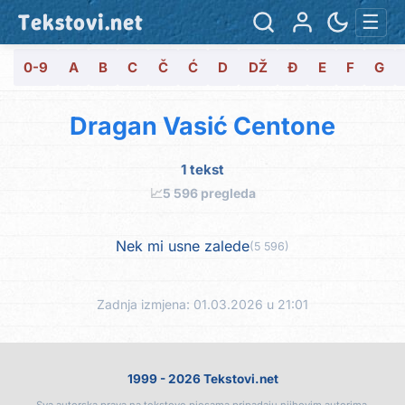
Tekstovi.net
☰
0-9
A
B
C
Č
Ć
D
DŽ
Đ
E
F
G
Dragan Vasić Centone
1 tekst
📈
5 596 pregleda
Nek mi usne zalede
(5 596)
Zadnja izmjena: 01.03.2026 u 21:01
1999 - 2026 Tekstovi.net
Sva autorska prava na tekstove pjesama pripadaju njihovim autorima.