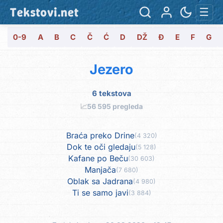
Tekstovi.net
☰
0-9
A
B
C
Č
Ć
D
DŽ
Đ
E
F
G
Jezero
6 tekstova
📈
56 595 pregleda
Braća preko Drine
(4 320)
Dok te oči gledaju
(5 128)
Kafane po Beču
(30 603)
Manjača
(7 680)
Oblak sa Jadrana
(4 980)
Ti se samo javi
(3 884)