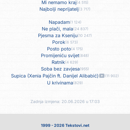
Mi nemamo kraj
(4 515)
Najbolji neprijatelj
(3 717)
Napadam
(1 124)
Ne plači, mala
(24 837)
Pjesma za Kseniju
(10 247)
Porok
(6 573)
Posto poto
(4 175)
Promijeniću svijet
(848)
Ratnik
(4 629)
Soba bez zavjesa
(955)
Supica (Xenia Pajčin ft. Danijel Alibabić)
(11 902)
U krivinama
(829)
Zadnja izmjena: 20.06.2026 u 17:03
1999 - 2026 Tekstovi.net