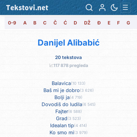
Tekstovi.net
☰
0-9
A
B
C
Č
Ć
D
DŽ
Đ
E
F
G
Danijel Alibabić
20 tekstova
📈
117 878 pregleda
Balavica
(10 133)
Baš mi je dobro
(3 626)
Bolji ja
(4 719)
Dovodiš do ludila
(6 545)
Fajter
(6 588)
Grad
(3 523)
Idealan tip
(4 414)
Ko smo mi
(3 979)