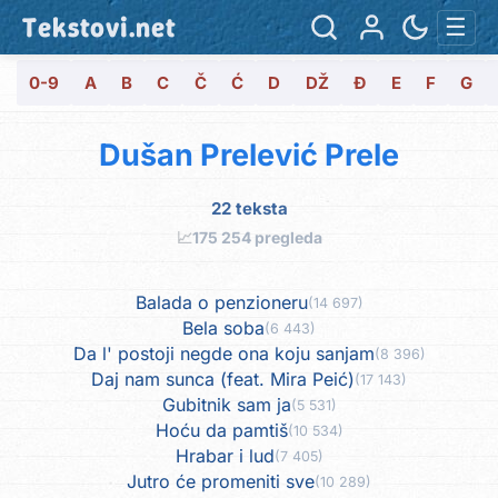
Tekstovi.net
☰
0-9
A
B
C
Č
Ć
D
DŽ
Đ
E
F
G
Dušan Prelević Prele
22 teksta
📈
175 254 pregleda
Balada o penzioneru
(14 697)
Bela soba
(6 443)
Da l' postoji negde ona koju sanjam
(8 396)
Daj nam sunca (feat. Mira Peić)
(17 143)
Gubitnik sam ja
(5 531)
Hoću da pamtiš
(10 534)
Hrabar i lud
(7 405)
Jutro će promeniti sve
(10 289)