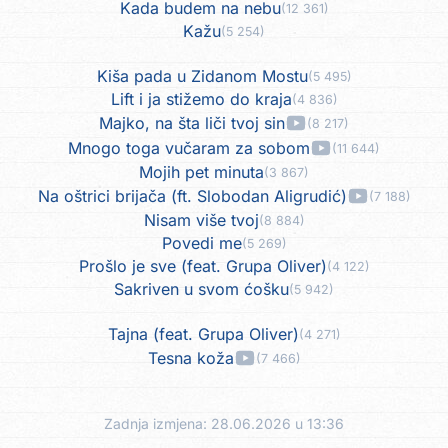
Kada budem na nebu
(12 361)
Kažu
(5 254)
Kiša pada u Zidanom Mostu
(5 495)
Lift i ja stižemo do kraja
(4 836)
Majko, na šta liči tvoj sin
(8 217)
Mnogo toga vučaram za sobom
(11 644)
Mojih pet minuta
(3 867)
Na oštrici brijača (ft. Slobodan Aligrudić)
(7 188)
Nisam više tvoj
(8 884)
Povedi me
(5 269)
Prošlo je sve (feat. Grupa Oliver)
(4 122)
Sakriven u svom ćošku
(5 942)
Tajna (feat. Grupa Oliver)
(4 271)
Tesna koža
(7 466)
Zadnja izmjena: 28.06.2026 u 13:36