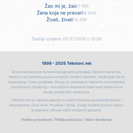
Žao mi je, žao
(7 150)
Žena koja ne prevari
(6 504)
Živeli, živeli
(13 318)
Zadnja izmjena: 05.07.2026 u 13:30
1999 - 2026 Tekstovi.net
Sva autorska prava na tekstove pjesama pripadaju njihovim autorima.
Tekstovi.net zadržava prava na vlastiti vizualni identitet, redakcijski rad te
organizaciju i bazu podataka. Strogo je zabranjeno masovno (automatsko)
preuzimanje (scraping) i neovlašteno kopiranje naše baze tekstova na
druge portale bez odobrenja.
Tekstovi.net je najveća galerija muzičkih tekstova sa područja Bosne i
Hercegovine, Crne Gore, Hrvatske i Srbije. Ovdje možete pronaći tačne i
provjerene stihove vaših omiljenih pjesama.
Politika privatnosti
|
Politika kolačića
|
Uslovi korištenja