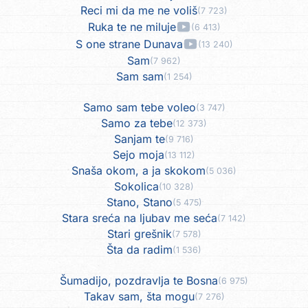
Reci mi da me ne voliš
(7 723)
Ruka te ne miluje
(6 413)
S one strane Dunava
(13 240)
Sam
(7 962)
Sam sam
(1 254)
Samo sam tebe voleo
(3 747)
Samo za tebe
(12 373)
Sanjam te
(9 716)
Sejo moja
(13 112)
Snaša okom, a ja skokom
(5 036)
Sokolica
(10 328)
Stano, Stano
(5 475)
Stara sreća na ljubav me seća
(7 142)
Stari grešnik
(7 578)
Šta da radim
(1 536)
Šumadijo, pozdravlja te Bosna
(6 975)
Takav sam, šta mogu
(7 276)