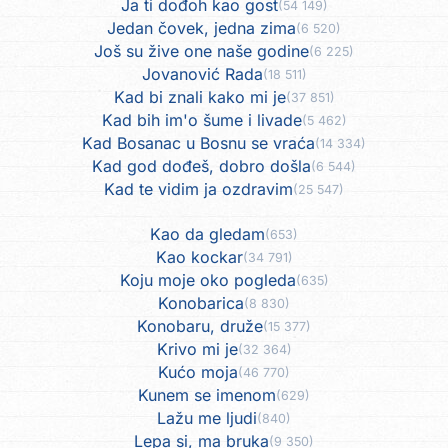
Ja ti dođoh kao gost
(54 149)
Jedan čovek, jedna zima
(6 520)
Još su žive one naše godine
(6 225)
Jovanović Rada
(18 511)
Kad bi znali kako mi je
(37 851)
Kad bih im'o šume i livade
(5 462)
Kad Bosanac u Bosnu se vraća
(14 334)
Kad god dođeš, dobro došla
(6 544)
Kad te vidim ja ozdravim
(25 547)
Kao da gledam
(653)
Kao kockar
(34 791)
Koju moje oko pogleda
(635)
Konobarica
(8 830)
Konobaru, druže
(15 377)
Krivo mi je
(32 364)
Kućo moja
(46 770)
Kunem se imenom
(629)
Lažu me ljudi
(840)
Lepa si, ma bruka
(9 350)