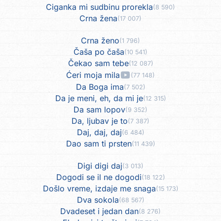
Ciganka mi sudbinu prorekla
(8 590)
Crna žena
(17 007)
Crna ženo
(1 796)
Čaša po čaša
(10 541)
Čekao sam tebe
(12 087)
Ćeri moja mila
(77 148)
Da Boga ima
(7 502)
Da je meni, eh, da mi je
(12 315)
Da sam lopov
(9 352)
Da, ljubav je to
(7 387)
Daj, daj, daj
(6 484)
Dao sam ti prsten
(11 439)
Digi digi daj
(3 013)
Dogodi se il ne dogodi
(18 122)
Došlo vreme, izdaje me snaga
(15 173)
Dva sokola
(68 567)
Dvadeset i jedan dan
(8 276)