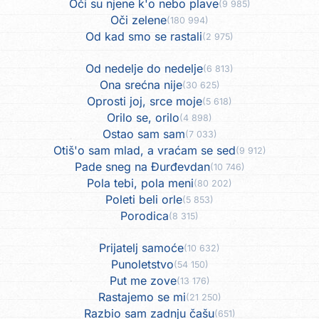
Oči su njene k'o nebo plave
(9 985)
Oči zelene
(180 994)
Od kad smo se rastali
(2 975)
Od nedelje do nedelje
(6 813)
Ona srećna nije
(30 625)
Oprosti joj, srce moje
(5 618)
Orilo se, orilo
(4 898)
Ostao sam sam
(7 033)
Otiš'o sam mlad, a vraćam se sed
(9 912)
Pade sneg na Đurđevdan
(10 746)
Pola tebi, pola meni
(80 202)
Poleti beli orle
(5 853)
Porodica
(8 315)
Prijatelj samoće
(10 632)
Punoletstvo
(54 150)
Put me zove
(13 176)
Rastajemo se mi
(21 250)
Razbio sam zadnju čašu
(651)