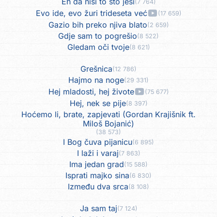
Eh da nisi to što jesi
(7 764)
Evo ide, evo žuri trideseta već
(17 659)
Gazio bih preko njiva blato
(2 659)
Gdje sam to pogrešio
(8 522)
Gledam oči tvoje
(8 621)
Grešnica
(12 786)
Hajmo na noge
(29 331)
Hej mladosti, hej živote
(75 677)
Hej, nek se pije
(8 397)
Hoćemo li, brate, zapjevati (Gordan Krajišnik ft.
Miloš Bojanić)
(38 573)
I Bog čuva pijanicu
(6 895)
I laži i varaj
(7 863)
Ima jedan grad
(15 588)
Isprati majko sina
(6 830)
Između dva srca
(8 108)
Ja sam taj
(7 124)