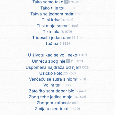
Tako samo tako
(79 362)
Tako ti je to
(3 303)
Takva se jednom rađa
(7 269)
Ti si kriva
(10 205)
Ti si moja sreća
(9 189)
Tika taka
(8 979)
Trideset i jedan dan
(23 514)
Tuđina
(9 886)
U životu kad se voli neko
(1 107)
Umreću zbog nje
(13 122)
Uspomena najdraža od nje
(3 002)
Uzicko kolo
(25 453)
Venčaću se sutra s njom
(1 931)
Volim te
(10 885)
Zato što sam dobar bio
(6 447)
Zbog tebe jedina moja
(34 969)
Zbogom kafano
(2 851)
Zmija u njedrima
(10 420)