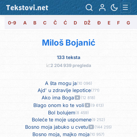
Tekstovi.net
☰
0-9
A
B
C
Č
Ć
D
DŽ
Đ
E
F
G
Miloš Bojanić
133 teksta
📈
2 204 939 pregleda
A šta mogu ja
(10 096)
Ajd' u zdravlje lepotice
(771)
Ako ima Boga
(12 818)
Blago onom ko te voli
(9 613)
Bol bolujem
(8 459)
Boleće te moje uspomene
(9 252)
Bosno moja jabuko u cvetu
(144 255)
Bosno moja, majko moja
(10 957)