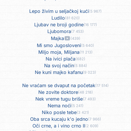
Lepo živim u seljačkoj kući
(5 967)
Ludilo
(81 620)
Ljubav ne broji godine
(16 177)
Ljubomora
(7 453)
Majka
(439)
Mi smo Jugosloveni
(5 640)
Miljo moja, Miljana
(11 213)
Na ivici plača
(682)
Na svoj način
(5 884)
Ne kuni majko kafanu
(9 023)
Ne vraćam se dvaput na početak
(17 514)
Ne zovite doktore
(48 218)
Nek vreme tugu briše
(7 493)
Nema noći
(5 241)
Niko posle tebe
(3 421)
Oba srca kucaju k'o jedno
(7 966)
Oči crne, a i vino crno II
(2 609)