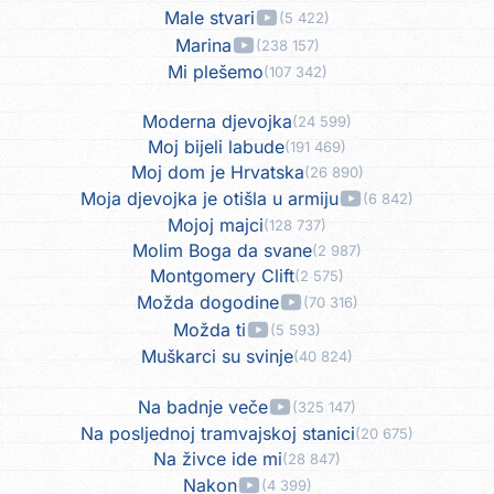
Male stvari
(5 422)
Marina
(238 157)
Mi plešemo
(107 342)
Moderna djevojka
(24 599)
Moj bijeli labude
(191 469)
Moj dom je Hrvatska
(26 890)
Moja djevojka je otišla u armiju
(6 842)
Mojoj majci
(128 737)
Molim Boga da svane
(2 987)
Montgomery Clift
(2 575)
Možda dogodine
(70 316)
Možda ti
(5 593)
Muškarci su svinje
(40 824)
Na badnje veče
(325 147)
Na posljednoj tramvajskoj stanici
(20 675)
Na živce ide mi
(28 847)
Nakon
(4 399)