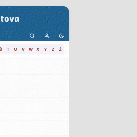
stova
Š
T
U
V
W
X
Y
Z
Ž