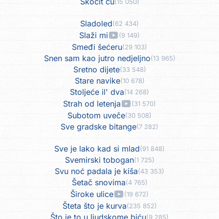
Skočit ću
(15 050)
Sladoled
(62 434)
Slaži mi
(9 149)
Smeđi šećeru
(29 103)
Snen sam kao jutro nedjeljno
(13 965)
Sretno dijete
(33 548)
Stare navike
(10 678)
Stoljeće il' dva
(14 268)
Strah od letenja
(31 570)
Subotom uveče
(30 508)
Sve gradske bitange
(7 282)
Sve je lako kad si mlad
(91 848)
Svemirski tobogan
(1 725)
Svu noć padala je kiša
(43 353)
Šetač snovima
(4 765)
Široke ulice
(19 672)
Šteta što je kurva
(235 852)
Što je to u ljudskome biću
(9 285)