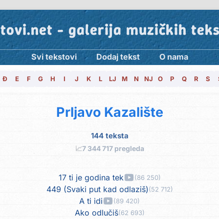
tovi.net - galerija muzičkih tek
Svi tekstovi
Dodaj tekst
O nama
Đ
E
F
G
H
I
J
K
L
LJ
M
N
NJ
O
P
Q
R
S
Prljavo Kazalište
144 teksta
📈
7 344 717 pregleda
17 ti je godina tek
(86 250)
449 (Svaki put kad odlaziš)
(52 712)
A ti idi
(89 420)
Ako odlučiš
(62 693)