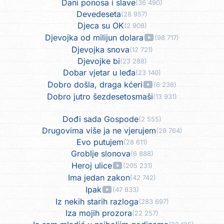
Dani ponosa i slave
(36 490)
Devedeseta
(28 957)
Djeca su OK
(2 908)
Djevojka od milijun dolara
(98 717)
Djevojka snova
(12 721)
Djevojke bi
(23 288)
Dobar vjetar u leđa
(23 140)
Dobro došla, draga kćeri
(6 238)
Dobro jutro šezdesetosmaši
(13 931)
Dođi sada Gospode
(2 555)
Drugovima više ja ne vjerujem
(28 764)
Evo putujem
(28 611)
Groblje slonova
(6 888)
Heroj ulice
(205 231)
Ima jedan zakon
(42 742)
Ipak
(47 833)
Iz nekih starih razloga
(283 697)
Iza mojih prozora
(22 257)