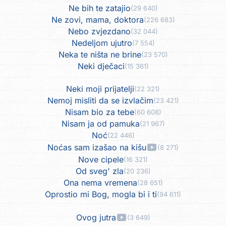
Ne bih te zatajio
(29 640)
Ne zovi, mama, doktora
(226 683)
Nebo zvjezdano
(32 044)
Nedeljom ujutro
(7 554)
Neka te ništa ne brine
(23 570)
Neki dječaci
(15 361)
Neki moji prijatelji
(22 321)
Nemoj misliti da se izvlačim
(23 421)
Nisam bio za tebe
(60 608)
Nisam ja od pamuka
(21 967)
Noć
(22 446)
Noćas sam izašao na kišu
(8 271)
Nove cipele
(16 321)
Od sveg' zla
(20 236)
Ona nema vremena
(28 651)
Oprostio mi Bog, mogla bi i ti
(94 611)
Ovog jutra
(3 649)