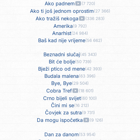
Ako padnem
(7 720)
Ako ti još jednom oprostim
(27 366)
Ako tražiš nekoga
(336 283)
Amerika
(9 792)
Anarhist
(24 984)
Baš kad nije vrijeme
(56 662)
Beznadni slučaj
(45 343)
Bit će bolje
(50 739)
Bježi ptico od mene
(42 393)
Budala malena
(63 396)
Bye, Bye
(29 504)
Cobra Tref
(18 601)
Crno bijeli svijet
(60 100)
Čini mi se
(16 212)
Čovjek za sutra
(9 731)
Da mogu ispočetka
(9 126)
Dan za danom
(53 954)