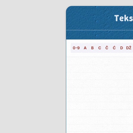
Teks
0-9
A
B
C
Č
Ć
D
DŽ