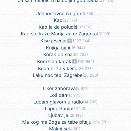
Ja sam mladić u najboljim godinama
(23 125)
Jednostavno najgori
(3 255)
Kao
(32 173)
Kao ja da poludiš
(67 050)
Kao što kaže Marija Jurić Zagorka
(17 196)
Kiše jesenje
(227 244)
Knjiga tajni
(16 944)
Korak od sna
(65 753)
Korak po korak
(151 954)
Kuda bi za vikend
(23 273)
Laku noć tebi Zagrebe
(26 258)
Liker zaborava
(8 977)
Loš dan
(12 203)
Lupam glavom u radio
(14 792)
Lupi petama
(79 145)
Ljubav je
(28 148)
Ma kog me Boga za tebe pitaju
(224 776)
Makni se
(4 697)