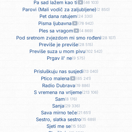
Pa sad lažem kao ti
(46 103)
Parovi (Mali vodič za zaljubljene)
(2 850)
Pet dana ratujem
(24 330)
Pisma ljubavna
(78 942)
Ples sa vragom
(4 869)
Pod sretnom zvjezdom mi smo rođeni
(28 107)
Previše je previše
(28 515)
Previše suza u mom pivu
(102 542)
Prgav il' ne
(9 575)
Prisluškuju nas susjedi
(13 040)
Ptico malena
(65 241)
Radio Dubrava
(19 886)
S vremena na vrijeme
(213 106)
Sam
(8 176)
Sanja
(29 336)
Sava mirno teče
(21 651)
Sestro, slatka sestro
(15 689)
Sjeti me se
(15 552)