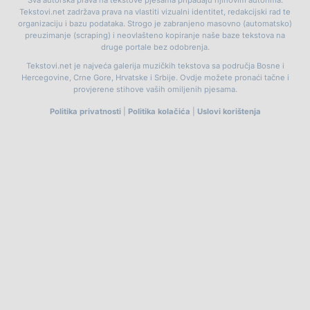
Tekstovi.net zadržava prava na vlastiti vizualni identitet, redakcijski rad te
organizaciju i bazu podataka. Strogo je zabranjeno masovno (automatsko)
preuzimanje (scraping) i neovlašteno kopiranje naše baze tekstova na
druge portale bez odobrenja.
Tekstovi.net je najveća galerija muzičkih tekstova sa područja Bosne i
Hercegovine, Crne Gore, Hrvatske i Srbije. Ovdje možete pronaći tačne i
provjerene stihove vaših omiljenih pjesama.
Politika privatnosti
|
Politika kolačića
|
Uslovi korištenja