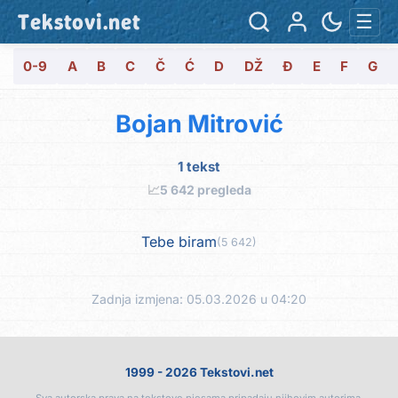
Tekstovi.net
☰
0-9
A
B
C
Č
Ć
D
DŽ
Đ
E
F
G
Bojan Mitrović
1 tekst
📈
5 642 pregleda
Tebe biram
(5 642)
Zadnja izmjena: 05.03.2026 u 04:20
1999 - 2026 Tekstovi.net
Sva autorska prava na tekstove pjesama pripadaju njihovim autorima.