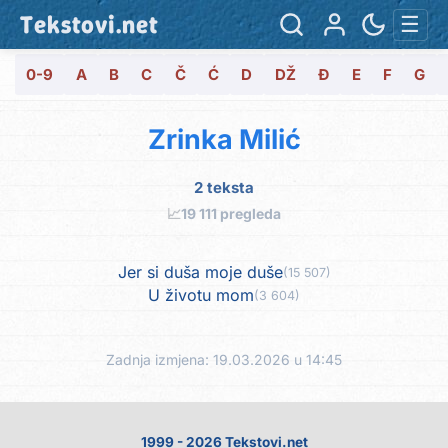
Tekstovi.net
☰
0-9
A
B
C
Č
Ć
D
DŽ
Đ
E
F
G
Zrinka Milić
2 teksta
📈
19 111 pregleda
Jer si duša moje duše
(15 507)
U životu mom
(3 604)
Zadnja izmjena: 19.03.2026 u 14:45
1999 - 2026 Tekstovi.net