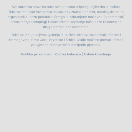
Sva autorska prava na tekstove pjesama pripadaju njihovim autorima.
Tekstovi.net zadržava prava na vlastiti vizualni identitet, redakcijski rad te
organizaciju i bazu podataka. Strogo je zabranjeno masovno (automatsko)
preuzimanje (scraping) i neovlašteno kopiranje naše baze tekstova na
druge portale bez odobrenja.
Tekstovi.net je najveća galerija muzičkih tekstova sa područja Bosne i
Hercegovine, Crne Gore, Hrvatske i Srbije. Ovdje možete pronaći tačne i
provjerene stihove vaših omiljenih pjesama.
Politika privatnosti
|
Politika kolačića
|
Uslovi korištenja