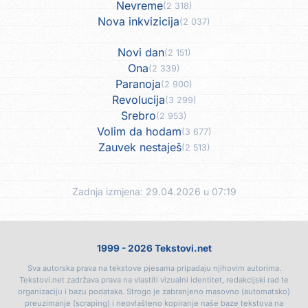
Nevreme
(2 318)
Nova inkvizicija
(2 037)
Novi dan
(2 151)
Ona
(2 339)
Paranoja
(2 900)
Revolucija
(3 299)
Srebro
(2 953)
Volim da hodam
(3 677)
Zauvek nestaješ
(2 513)
Zadnja izmjena: 29.04.2026 u 07:19
1999 - 2026 Tekstovi.net
Sva autorska prava na tekstove pjesama pripadaju njihovim autorima.
Tekstovi.net zadržava prava na vlastiti vizualni identitet, redakcijski rad te
organizaciju i bazu podataka. Strogo je zabranjeno masovno (automatsko)
preuzimanje (scraping) i neovlašteno kopiranje naše baze tekstova na