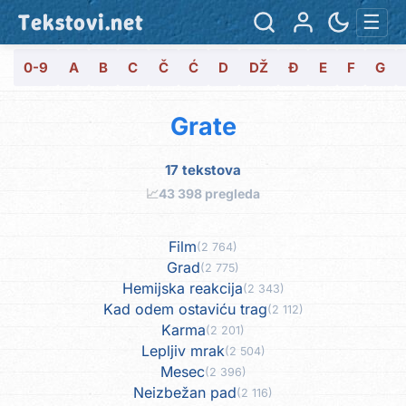
Tekstovi.net
☰
0-9
A
B
C
Č
Ć
D
DŽ
Đ
E
F
G
Grate
17 tekstova
📈
43 398 pregleda
Film
(2 764)
Grad
(2 775)
Hemijska reakcija
(2 343)
Kad odem ostaviću trag
(2 112)
Karma
(2 201)
Lepljiv mrak
(2 504)
Mesec
(2 396)
Neizbežan pad
(2 116)