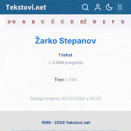
Tekstovi.net
☰
0-9
A
B
C
Č
Ć
D
DŽ
Đ
E
F
G
Žarko Stepanov
1 tekst
📈
2 848 pregleda
Tren
(2 848)
Zadnja izmjena: 02.03.2026 u 03:25
1999 - 2026 Tekstovi.net
Sva autorska prava na tekstove pjesama pripadaju njihovim autorima.