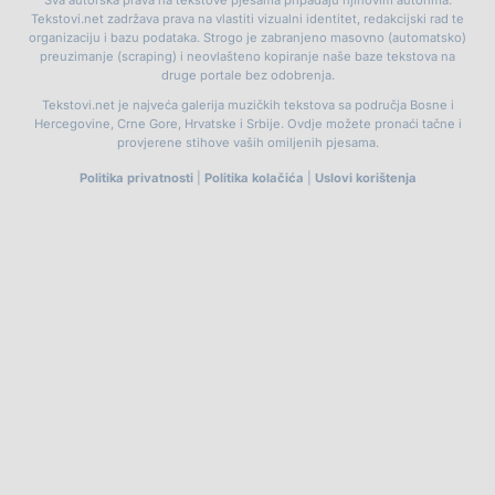
Tekstovi.net zadržava prava na vlastiti vizualni identitet, redakcijski rad te
organizaciju i bazu podataka. Strogo je zabranjeno masovno (automatsko)
preuzimanje (scraping) i neovlašteno kopiranje naše baze tekstova na
druge portale bez odobrenja.
Tekstovi.net je najveća galerija muzičkih tekstova sa područja Bosne i
Hercegovine, Crne Gore, Hrvatske i Srbije. Ovdje možete pronaći tačne i
provjerene stihove vaših omiljenih pjesama.
Politika privatnosti
|
Politika kolačića
|
Uslovi korištenja