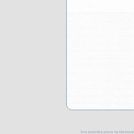
Sva autorska prava na tekstove p