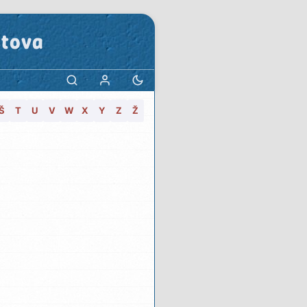
stova
Š
T
U
V
W
X
Y
Z
Ž