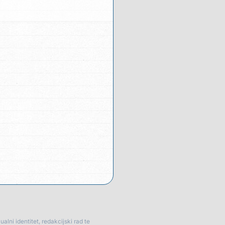
lni identitet, redakcijski rad te