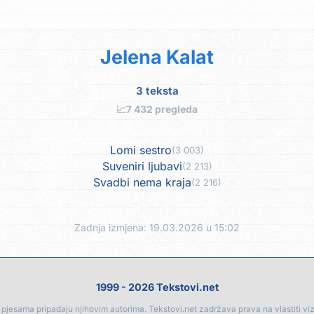
Jelena Kalat
3 teksta
📈
7 432 pregleda
Lomi sestro
(3 003)
Suveniri ljubavi
(2 213)
Svadbi nema kraja
(2 216)
Zadnja izmjena: 19.03.2026 u 15:02
1999 - 2026 Tekstovi.net
jesama pripadaju njihovim autorima. Tekstovi.net zadržava prava na vlastiti vizua