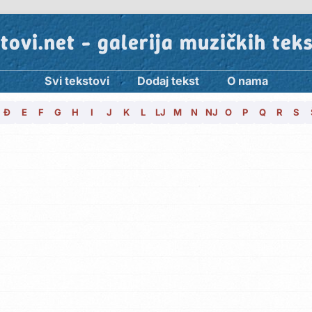
tovi.net - galerija muzičkih tek
Svi tekstovi
Dodaj tekst
O nama
Đ
E
F
G
H
I
J
K
L
LJ
M
N
NJ
O
P
Q
R
S