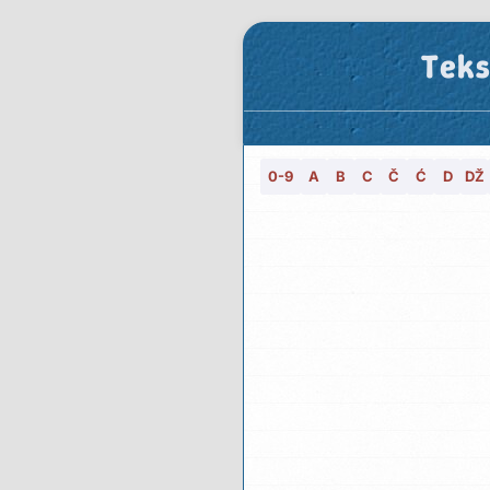
Teks
0-9
A
B
C
Č
Ć
D
DŽ