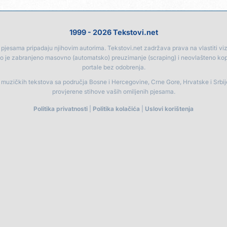
1999 - 2026 Tekstovi.net
jesama pripadaju njihovim autorima. Tekstovi.net zadržava prava na vlastiti vizua
go je zabranjeno masovno (automatsko) preuzimanje (scraping) i neovlašteno ko
portale bez odobrenja.
a muzičkih tekstova sa područja Bosne i Hercegovine, Crne Gore, Hrvatske i Srbi
provjerene stihove vaših omiljenih pjesama.
Politika privatnosti
|
Politika kolačića
|
Uslovi korištenja