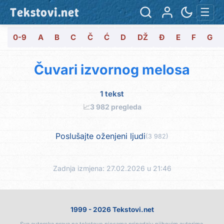
Tekstovi.net
☰
0-9
A
B
C
Č
Ć
D
DŽ
Đ
E
F
G
Čuvari izvornog melosa
1 tekst
📈
3 982 pregleda
Poslušajte oženjeni ljudi
(3 982)
Zadnja izmjena: 27.02.2026 u 21:46
1999 - 2026 Tekstovi.net
Sva autorska prava na tekstove pjesama pripadaju njihovim autorima.