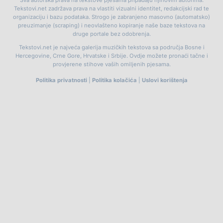
Tekstovi.net zadržava prava na vlastiti vizualni identitet, redakcijski rad te
organizaciju i bazu podataka. Strogo je zabranjeno masovno (automatsko)
preuzimanje (scraping) i neovlašteno kopiranje naše baze tekstova na
druge portale bez odobrenja.
Tekstovi.net je najveća galerija muzičkih tekstova sa područja Bosne i
Hercegovine, Crne Gore, Hrvatske i Srbije. Ovdje možete pronaći tačne i
provjerene stihove vaših omiljenih pjesama.
Politika privatnosti
|
Politika kolačića
|
Uslovi korištenja