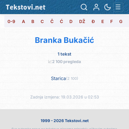
Tekstovi.net
☰
0-9
A
B
C
Č
Ć
D
DŽ
Đ
E
F
G
Branka Bukačić
1 tekst
📈
2 100 pregleda
Starica
(2 100)
Zadnja izmjena: 19.03.2026 u 02:53
1999 - 2026 Tekstovi.net
Sva autorska prava na tekstove pjesama pripadaju njihovim autorima.