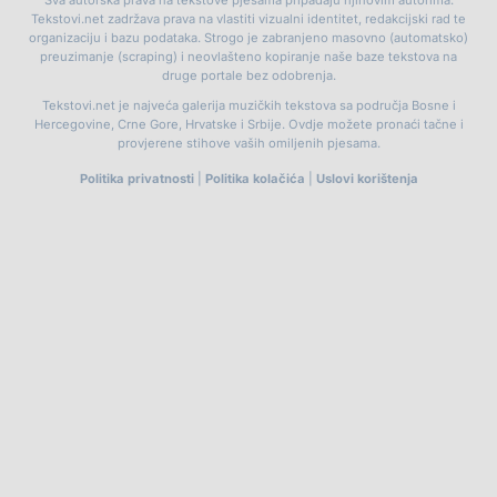
Tekstovi.net zadržava prava na vlastiti vizualni identitet, redakcijski rad te
organizaciju i bazu podataka. Strogo je zabranjeno masovno (automatsko)
preuzimanje (scraping) i neovlašteno kopiranje naše baze tekstova na
druge portale bez odobrenja.
Tekstovi.net je najveća galerija muzičkih tekstova sa područja Bosne i
Hercegovine, Crne Gore, Hrvatske i Srbije. Ovdje možete pronaći tačne i
provjerene stihove vaših omiljenih pjesama.
Politika privatnosti
|
Politika kolačića
|
Uslovi korištenja