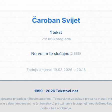
Čaroban Svijet
1 tekst
📈
2 866 pregleda
Ne volim te slučajno
(2 866)
Zadnja izmjena: 19.03.2026 u 20:18
1999 - 2026 Tekstovi.net
jesama pripadaju njihovim autorima. Tekstovi.net zadržava prava na vlastiti vizua
go je zabranjeno masovno (automatsko) preuzimanje (scraping) i neovlašteno ko
portale bez odobrenja.