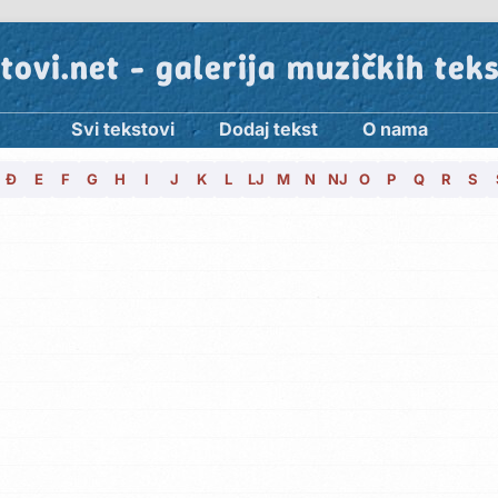
tovi.net - galerija muzičkih tek
Svi tekstovi
Dodaj tekst
O nama
Đ
E
F
G
H
I
J
K
L
LJ
M
N
NJ
O
P
Q
R
S