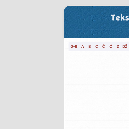
Teks
0-9
A
B
C
Č
Ć
D
DŽ