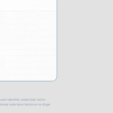
lni identitet, redakcijski rad te
piranje naše baze tekstova na druge