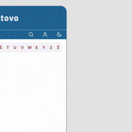
stova
Š
T
U
V
W
X
Y
Z
Ž