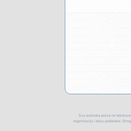
Sva autorska prava na tekstove p
organizaciju i bazu podataka. Stro