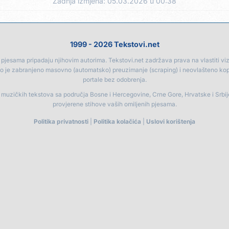
Zadnja izmjena: 05.03.2026 u 00:38
1999 - 2026 Tekstovi.net
jesama pripadaju njihovim autorima. Tekstovi.net zadržava prava na vlastiti vizua
go je zabranjeno masovno (automatsko) preuzimanje (scraping) i neovlašteno ko
portale bez odobrenja.
a muzičkih tekstova sa područja Bosne i Hercegovine, Crne Gore, Hrvatske i Srbi
provjerene stihove vaših omiljenih pjesama.
Politika privatnosti
|
Politika kolačića
|
Uslovi korištenja