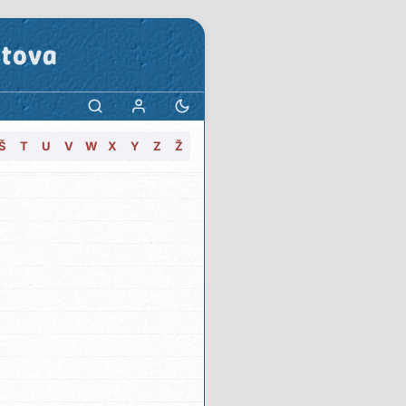
stova
Š
T
U
V
W
X
Y
Z
Ž