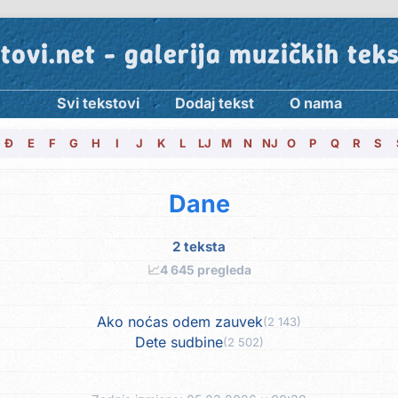
tovi.net - galerija muzičkih tek
Svi tekstovi
Dodaj tekst
O nama
Đ
E
F
G
H
I
J
K
L
LJ
M
N
NJ
O
P
Q
R
S
Dane
2 teksta
📈
4 645 pregleda
Ako noćas odem zauvek
(2 143)
Dete sudbine
(2 502)