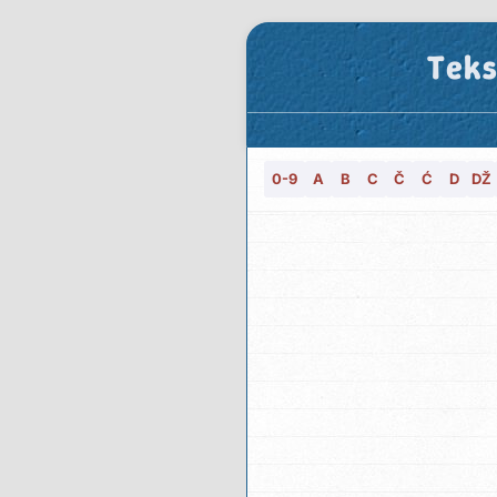
Teks
0-9
A
B
C
Č
Ć
D
DŽ