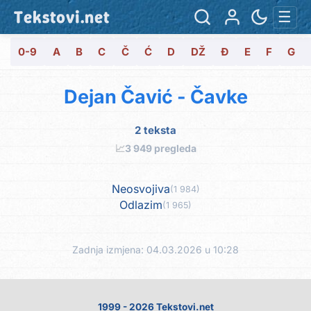
Tekstovi.net
☰
0-9
A
B
C
Č
Ć
D
DŽ
Đ
E
F
G
Dejan Čavić - Čavke
2 teksta
📈
3 949 pregleda
Neosvojiva
(1 984)
Odlazim
(1 965)
Zadnja izmjena: 04.03.2026 u 10:28
1999 - 2026 Tekstovi.net