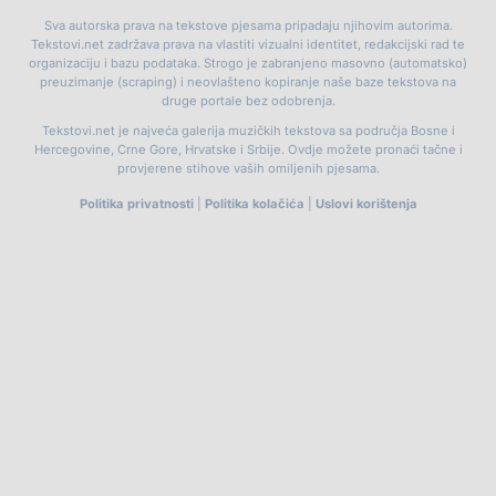
Sva autorska prava na tekstove pjesama pripadaju njihovim autorima.
Tekstovi.net zadržava prava na vlastiti vizualni identitet, redakcijski rad te
organizaciju i bazu podataka. Strogo je zabranjeno masovno (automatsko)
preuzimanje (scraping) i neovlašteno kopiranje naše baze tekstova na
druge portale bez odobrenja.
Tekstovi.net je najveća galerija muzičkih tekstova sa područja Bosne i
Hercegovine, Crne Gore, Hrvatske i Srbije. Ovdje možete pronaći tačne i
provjerene stihove vaših omiljenih pjesama.
Politika privatnosti
|
Politika kolačića
|
Uslovi korištenja