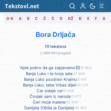
Tekstovi.net
☰
0-9
A
B
C
Č
Ć
D
DŽ
Đ
E
F
G
Bora Drljača
70 tekstova
📈
986 961 pregled
'Ajde pobro da ga zapjevamo
(8 662)
Banja Luko i ta tvoja sela
(47 668)
Banja Luko pozdravi Krajinu
(3 815)
Banja Luko, tebe Vrbas dijeli
(16 221)
Car ostaje car
(9 689)
Čovjek sam iz naroda
(5 877)
Ćeri moje malene
(55 428)
Danijela (Otišla je Danijela)
(50 597)