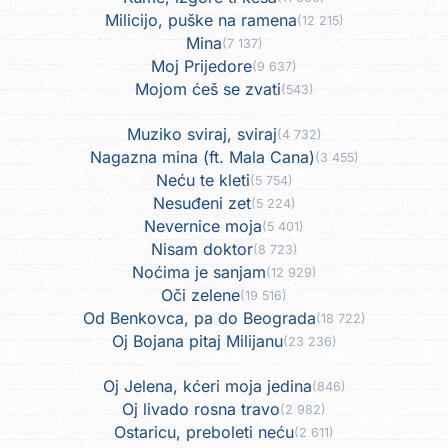
Milicijo, puške na ramena
(12 215)
Mina
(7 137)
Moj Prijedore
(9 637)
Mojom ćeš se zvati
(543)
Muziko sviraj, sviraj
(4 732)
Nagazna mina (ft. Mala Cana)
(3 455)
Neću te kleti
(5 754)
Nesuđeni zet
(5 224)
Nevernice moja
(5 401)
Nisam doktor
(8 723)
Noćima je sanjam
(12 929)
Oči zelene
(19 516)
Od Benkovca, pa do Beograda
(18 722)
Oj Bojana pitaj Milijanu
(23 236)
Oj Jelena, kćeri moja jedina
(846)
Oj livado rosna travo
(2 982)
Ostaricu, preboleti neću
(2 611)