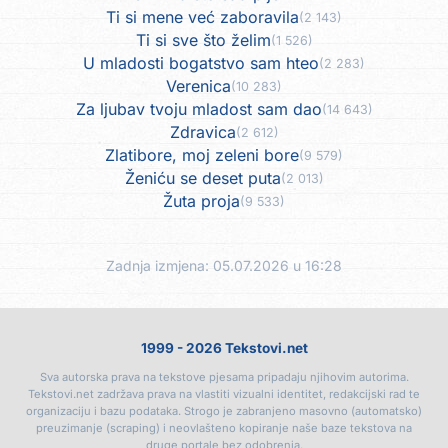
Ti si mene već zaboravila
(2 143)
Ti si sve što želim
(1 526)
U mladosti bogatstvo sam hteo
(2 283)
Verenica
(10 283)
Za ljubav tvoju mladost sam dao
(14 643)
Zdravica
(2 612)
Zlatibore, moj zeleni bore
(9 579)
Ženiću se deset puta
(2 013)
Žuta proja
(9 533)
Zadnja izmjena: 05.07.2026 u 16:28
1999 - 2026 Tekstovi.net
Sva autorska prava na tekstove pjesama pripadaju njihovim autorima.
Tekstovi.net zadržava prava na vlastiti vizualni identitet, redakcijski rad te
organizaciju i bazu podataka. Strogo je zabranjeno masovno (automatsko)
preuzimanje (scraping) i neovlašteno kopiranje naše baze tekstova na
druge portale bez odobrenja.