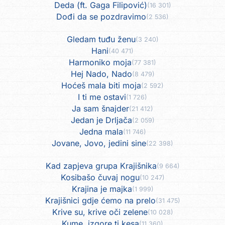
Deda (ft. Gaga Filipović)
(16 301)
Dođi da se pozdravimo
(2 536)
Gledam tuđu ženu
(3 240)
Hani
(40 471)
Harmoniko moja
(77 381)
Hej Nado, Nado
(8 479)
Hoćeš mala biti moja
(2 592)
I ti me ostavi
(1 726)
Ja sam šnajder
(21 412)
Jedan je Drljača
(2 059)
Jedna mala
(11 746)
Jovane, Jovo, jedini sine
(22 398)
Kad zapjeva grupa Krajišnika
(9 664)
Kosibašo čuvaj nogu
(10 247)
Krajina je majka
(1 999)
Krajišnici gdje ćemo na prelo
(31 475)
Krive su, krive oči zelene
(10 028)
Kume, izgore ti kesa
(11 360)