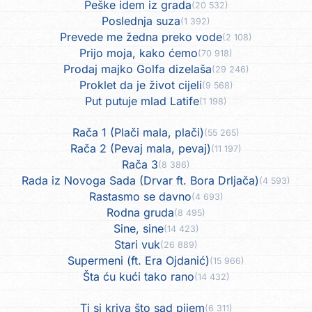
Peške idem iz grada
(20 532)
Poslednja suza
(1 392)
Prevede me žedna preko vode
(2 108)
Prijo moja, kako ćemo
(70 918)
Prodaj majko Golfa dizelaša
(29 246)
Proklet da je život cijeli
(9 568)
Put putuje mlad Latife
(1 198)
Rača 1 (Plači mala, plači)
(55 265)
Rača 2 (Pevaj mala, pevaj)
(11 197)
Rača 3
(8 386)
Rada iz Novoga Sada (Drvar ft. Bora Drljača)
(4 593)
Rastasmo se davno
(4 693)
Rodna gruda
(8 495)
Sine, sine
(14 423)
Stari vuk
(26 889)
Supermeni (ft. Era Ojdanić)
(15 966)
Šta ću kući tako rano
(14 432)
Ti si kriva što sad pijem
(6 311)