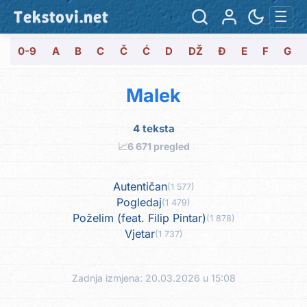
Tekstovi.net
☰
0-9
A
B
C
Č
Ć
D
DŽ
Đ
E
F
G
Malek
4 teksta
📈
6 671 pregled
Autentičan
(1 577)
Pogledaj
(1 479)
Poželim (feat. Filip Pintar)
(1 878)
Vjetar
(1 737)
Zadnja izmjena: 20.03.2026 u 15:08