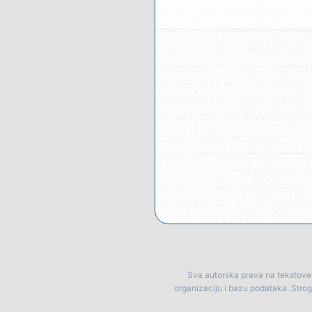
Sva autorska prava na tekstove p
organizaciju i bazu podataka. Stro