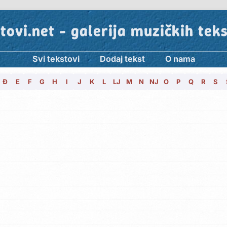
tovi.net - galerija muzičkih tek
Svi tekstovi
Dodaj tekst
O nama
Đ
E
F
G
H
I
J
K
L
LJ
M
N
NJ
O
P
Q
R
S