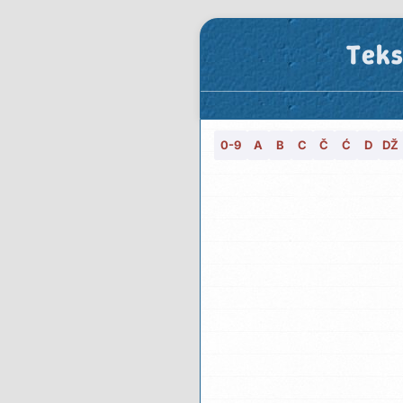
Teks
0-9
A
B
C
Č
Ć
D
DŽ