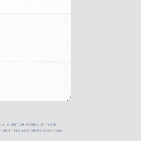
lni identitet, redakcijski rad te
piranje naše baze tekstova na druge