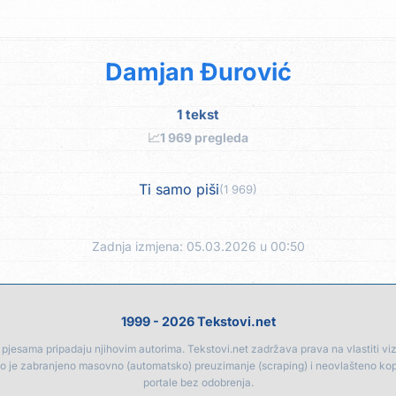
Damjan Đurović
1 tekst
📈
1 969 pregleda
Ti samo piši
(1 969)
Zadnja izmjena: 05.03.2026 u 00:50
1999 - 2026 Tekstovi.net
jesama pripadaju njihovim autorima. Tekstovi.net zadržava prava na vlastiti vizua
go je zabranjeno masovno (automatsko) preuzimanje (scraping) i neovlašteno ko
portale bez odobrenja.