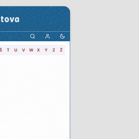
stova
Š
T
U
V
W
X
Y
Z
Ž